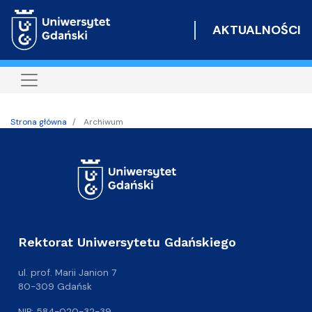
Przejdź
do
AKTUALNOŚCI
treści
Strona główna
Archiwum
Rektorat Uniwersytetu Gdańskiego
ul. prof. Marii Janion 7
80-309 Gdańsk
NIP: 584-020-32-39