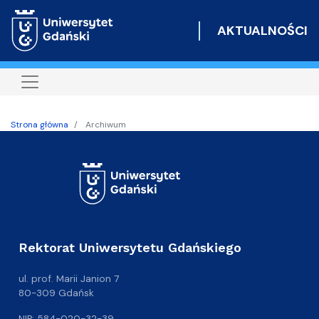
Przejdź
do
AKTUALNOŚCI
treści
Strona główna
Archiwum
Rektorat Uniwersytetu Gdańskiego
ul. prof. Marii Janion 7
80-309 Gdańsk
NIP: 584-020-32-39