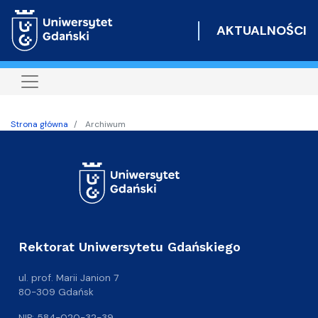
Przejdź
do
AKTUALNOŚCI
treści
Strona główna
Archiwum
Rektorat Uniwersytetu Gdańskiego
ul. prof. Marii Janion 7
80-309 Gdańsk
NIP: 584-020-32-39