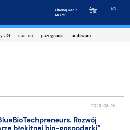
Radio MORS
EN
Słuchaj Radia
MORS
ny UG
sea-eu
pożegnania
archiwum
2023-08-16
BlueBioTechpreneurs. Rozwój
rze błękitnej bio-gospodarki”