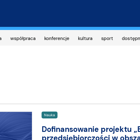
Przejdź
do
treści
a
współpraca
konferencje
kultura
sport
dostęp
Nauka
Dofinansowanie projektu „
przedsiębiorczości w obsza