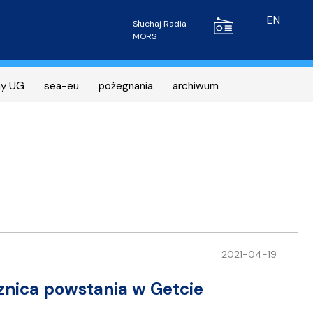
Radio MORS
EN
Słuchaj Radia
MORS
ny UG
sea-eu
pożegnania
archiwum
2021-04-19
znica powstania w Getcie