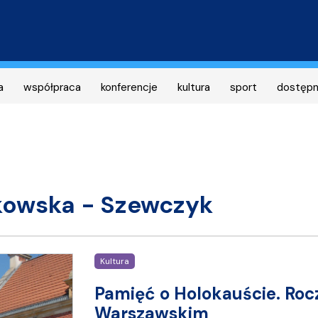
Przejdź
do
treści
a
współpraca
konferencje
kultura
sport
dostęp
zkowska - Szewczyk
Kultura
Pamięć o Holokauście. Roc
Warszawskim