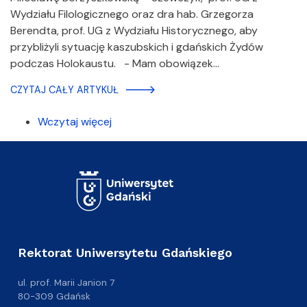
Wydziału Filologicznego oraz dra hab. Grzegorza
Berendta, prof. UG z Wydziału Historycznego, aby
przybliżyli sytuację kaszubskich i gdańskich Żydów
podczas Holokaustu. - Mam obowiązek…
CZYTAJ CAŁY ARTYKUŁ
Wczytaj więcej
Rektorat Uniwersytetu Gdańskiego
ul. prof. Marii Janion 7
80-309 Gdańsk