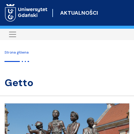
Przejdź
do
AKTUALNOŚCI
treści
Strona główna
getto