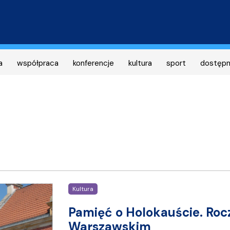
Przejdź
do
treści
a
współpraca
konferencje
kultura
sport
dostęp
Kultura
Pamięć o Holokauście. Roc
Warszawskim