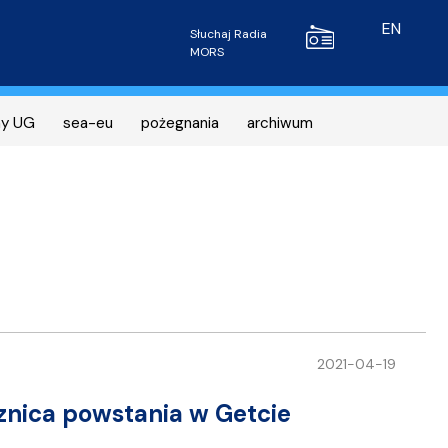
Radio MORS
EN
Słuchaj Radia
MORS
ny UG
sea-eu
pożegnania
archiwum
2021-04-19
znica powstania w Getcie