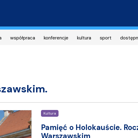
Przejdź
do
treści
a
współpraca
konferencje
kultura
sport
dostęp
szawskim.
Kultura
Pamięć o Holokauście. Roc
Warszawskim