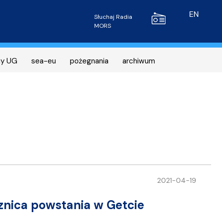
Radio MORS
EN
Słuchaj Radia
MORS
ny UG
sea-eu
pożegnania
archiwum
2021-04-19
znica powstania w Getcie