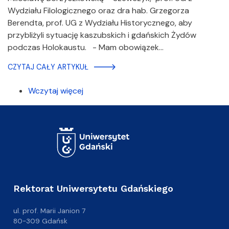
Wydziału Filologicznego oraz dra hab. Grzegorza
Berendta, prof. UG z Wydziału Historycznego, aby
przybliżyli sytuację kaszubskich i gdańskich Żydów
podczas Holokaustu. - Mam obowiązek…
CZYTAJ CAŁY ARTYKUŁ
Wczytaj więcej
Rektorat Uniwersytetu Gdańskiego
ul. prof. Marii Janion 7
80-309 Gdańsk