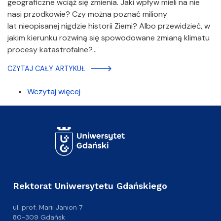
geograficzne wciąż się zmienia. Jaki wpływ mieli na nie
nasi przodkowie? Czy można poznać miliony
lat nieopisanej nigdzie historii Ziemi? Albo przewidzieć, w
jakim kierunku rozwiną się spowodowane zmianą klimatu
procesy katastrofalne?…
CZYTAJ CAŁY ARTYKUŁ
Wczytaj więcej
Rektorat Uniwersytetu Gdańskiego
ul. prof. Marii Janion 7
80-309 Gdańsk