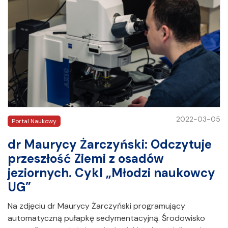
2022-03-05
Portal Naukowy
dr Maurycy Żarczyński: Odczytuje
przeszłość Ziemi z osadów
jeziornych. Cykl „Młodzi naukowcy
UG”
Na zdjęciu dr Maurycy Żarczyński programujący
automatyczną pułapkę sedymentacyjną. Środowisko