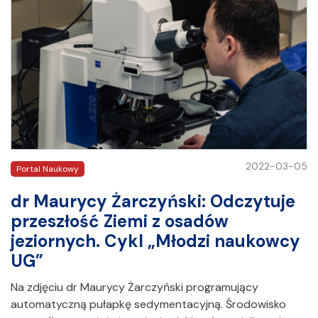
2022-03-05
Portal Naukowy
dr Maurycy Żarczyński: Odczytuje
przeszłość Ziemi z osadów
jeziornych. Cykl „Młodzi naukowcy
UG”
Na zdjęciu dr Maurycy Żarczyński programujący
automatyczną pułapkę sedymentacyjną. Środowisko