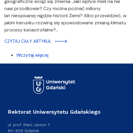
geograficzne wciąż się zmienia. Jaki wpływ mieli na nie
nasi przodkowie? Czy można poznać miliony
lat nieopisanej nigdzie historii Ziemi? Albo przewidzieć, w
jakim kierunku rozwiną się spowodowane zmianą klimatu
procesy katastrofalne?…
CZYTAJ CAŁY ARTYKUŁ
Wczytaj więcej
Rektorat Uniwersytetu Gdańskiego
ul. prof. Marii Janion 7
80-309 Gdańsk