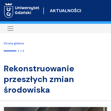
Przejdź
do
AKTUALNOŚCI
treści
Strona główna
rekonstruowanie
przeszłych zmian
środowiska