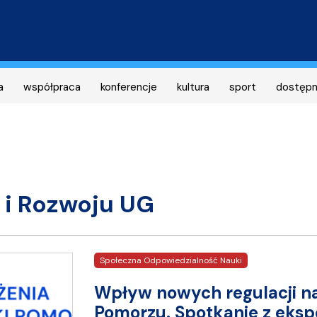
Przejdź
do
treści
a
współpraca
konferencje
kultura
sport
dostęp
 i Rozwoju UG
Społeczna Odpowiedzialność Nauki
Wpływ nowych regulacji n
Pomorzu. Spotkanie z eksp