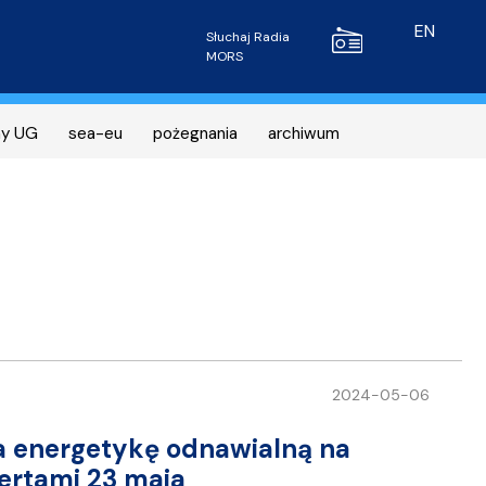
Radio MORS
EN
Słuchaj Radia
MORS
ny UG
sea-eu
pożegnania
archiwum
2024-05-06
a energetykę odnawialną na
ertami 23 maja