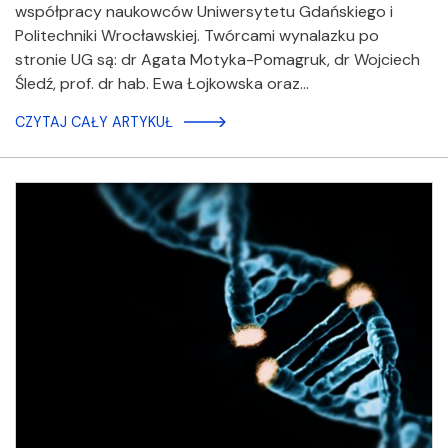
współpracy naukowców Uniwersytetu Gdańskiego i
Politechniki Wrocławskiej. Twórcami wynalazku po
stronie UG są: dr Agata Motyka-Pomagruk, dr Wojciech
Śledź, prof. dr hab. Ewa Łojkowska oraz…
CZYTAJ CAŁY ARTYKUŁ