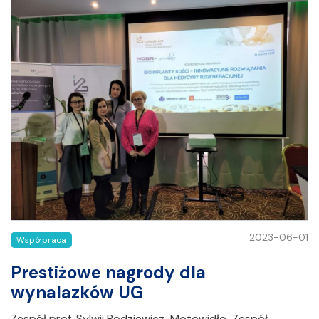
2023-06-01
Współpraca
Prestiżowe nagrody dla
wynalazków UG
Zespół prof. Sylwii Rodziewicz-Motowidło Zespół