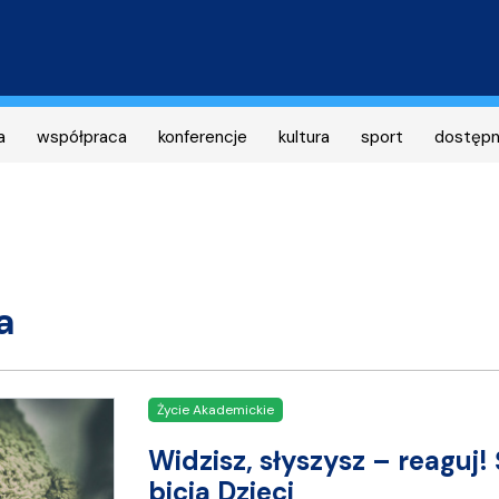
Przejdź
do
treści
a
współpraca
konferencje
kultura
sport
dostęp
a
Życie Akademickie
Widzisz, słyszysz – reagu
bicia Dzieci