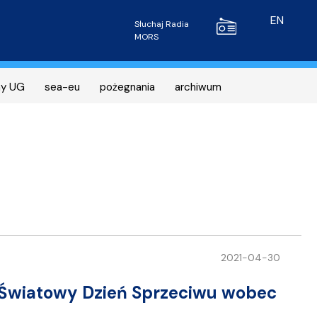
Radio MORS
EN
Słuchaj Radia
MORS
ny UG
sea-eu
pożegnania
archiwum
2021-04-30
j! Światowy Dzień Sprzeciwu wobec