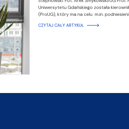
Stepnowski. Fot. Arek Smykowski/UG Prof.
Uniwersytetu Gdańskiego została kierow
(ProUG), który ma na celu m.in. podniesieni
CZYTAJ CAŁY ARTYKUŁ