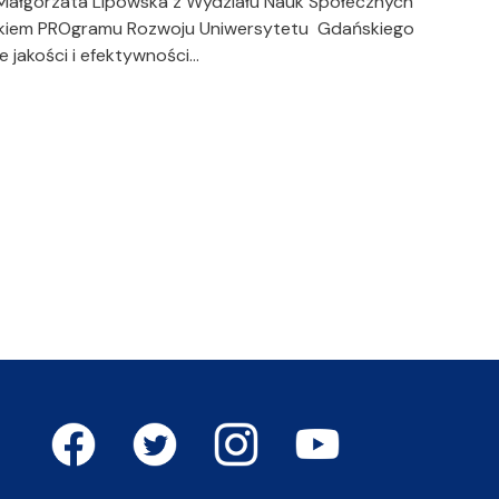
 Małgorzata Lipowska z Wydziału Nauk Społecznych
nikiem PROgramu Rozwoju Uniwersytetu Gdańskiego
e jakości i efektywności…