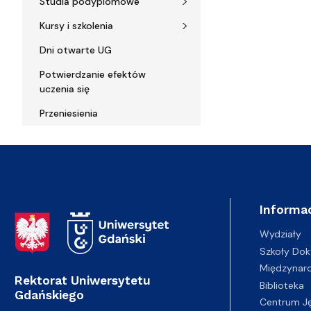
Studia podyplomowe
Kursy i szkolenia
Dni otwarte UG
Potwierdzanie efektów
uczenia się
Przeniesienia
Informac
Adres Rektoratu
Wydziały
Szkoły Dok
Międzynar
Rektorat Uniwersytetu
Biblioteka
Gdańskiego
Centrum J