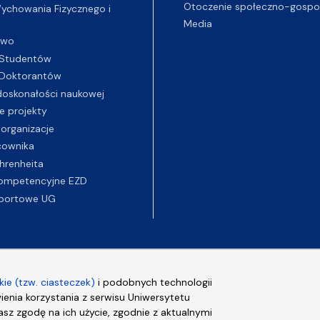
Otoczenie społeczno-gospo
chowania Fizycznego i
Media
two
Studentów
Doktorantów
oskonałości naukowej
e projekty
 organizacje
cownika
hrenheita
ompetencyjne EZD
portowe UG
ie (tzw. ciasteczek)
i podobnych technologii
wienia korzystania z serwisu Uniwersytetu
sz zgodę na ich użycie, zgodnie z aktualnymi