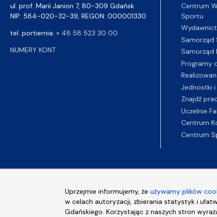
Centrum Wy
ul. prof. Marii Janion 7, 80-309 Gdańsk
Sportu
NIP: 584-020-32-39, REGON: 000001330
Wydawnic
tel. portiernia:
+ 48 58 523 30 00
Samorząd 
NUMERY KONT
Samorząd 
Programy d
Realizowan
Jednostki i
Znajdź pra
Uczelnie Fa
Centrum K
Centrum S
Uprzejmie informujemy, że
używamy plików cook
w celach autoryzacji, zbierania statystyk i ułat
Gdańskiego. Korzystając z naszych stron wyraża