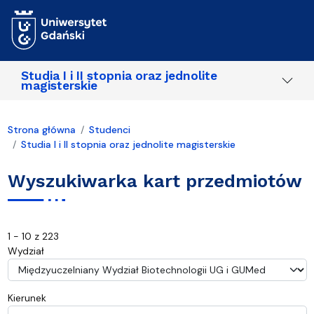
Przejdź do treści
Studia I i II stopnia oraz jednolite
magisterskie
Strona główna
Studenci
Studia I i II stopnia oraz jednolite magisterskie
Wyszukiwarka kart przedmiotów
1 - 10 z 223
Wydział
Kierunek