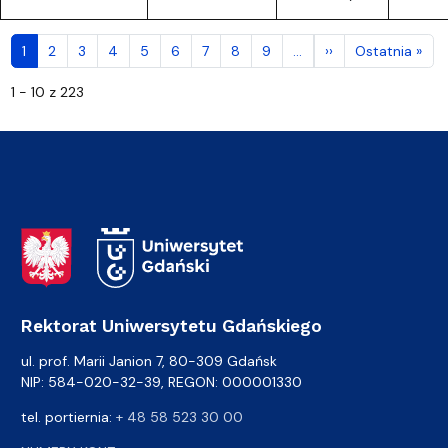
Stronicowanie
Następna strona
Ost
1
2
3
4
5
6
7
8
9
…
››
Ostatnia »
1 - 10 z 223
Adres Rektoratu
Rektorat Uniwersytetu Gdańskiego
ul. prof. Marii Janion 7, 80-309 Gdańsk
NIP: 584-020-32-39, REGON: 000001330
tel. portiernia:
+ 48 58 523 30 00