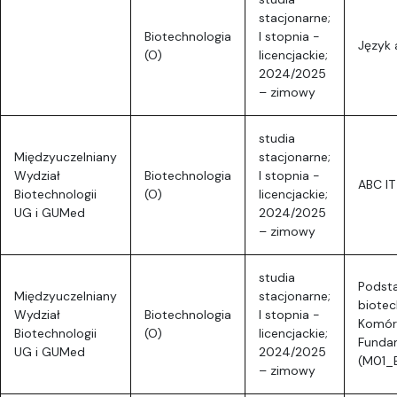
stacjonarne;
Biotechnologia
I stopnia -
Język a
(O)
licencjackie;
2024/2025
– zimowy
studia
Międzyuczelniany
stacjonarne;
Wydział
Biotechnologia
I stopnia -
ABC IT
Biotechnologii
(O)
licencjackie;
UG i GUMed
2024/2025
– zimowy
studia
Podst
Międzyuczelniany
stacjonarne;
biotec
Wydział
Biotechnologia
I stopnia -
Komór
Biotechnologii
(O)
licencjackie;
Funda
UG i GUMed
2024/2025
(M01_
– zimowy