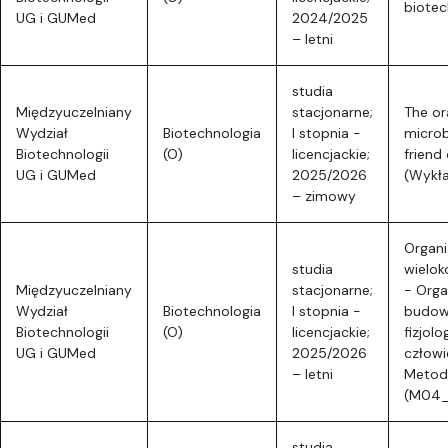
biotec
UG i GUMed
2024/2025
– letni
studia
Międzyuczelniany
stacjonarne;
The or
Wydział
Biotechnologia
I stopnia -
microb
Biotechnologii
(O)
licencjackie;
friend
UG i GUMed
2025/2026
(Wykł
– zimowy
Organ
studia
wielo
Międzyuczelniany
stacjonarne;
- Orga
Wydział
Biotechnologia
I stopnia -
budow
Biotechnologii
(O)
licencjackie;
fizjolo
UG i GUMed
2025/2026
człowi
– letni
Metod
(M04_
studia