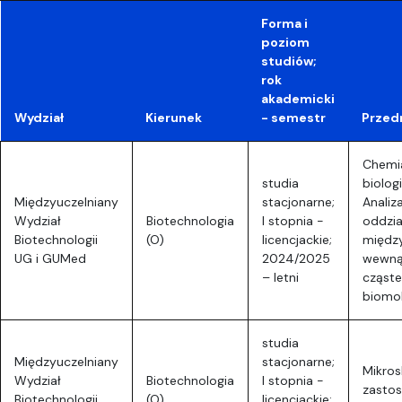
Forma i
poziom
studiów;
rok
akademicki
Wydział
Kierunek
- semestr
Przed
Chemi
studia
biolog
Międzyuczelniany
stacjonarne;
Analiz
Wydział
Biotechnologia
I stopnia -
oddzi
Biotechnologii
(O)
licencjackie;
między
UG i GUMed
2024/2025
wewną
– letni
cząst
biomol
studia
Międzyuczelniany
stacjonarne;
Mikros
Wydział
Biotechnologia
I stopnia -
zasto
Biotechnologii
(O)
licencjackie;