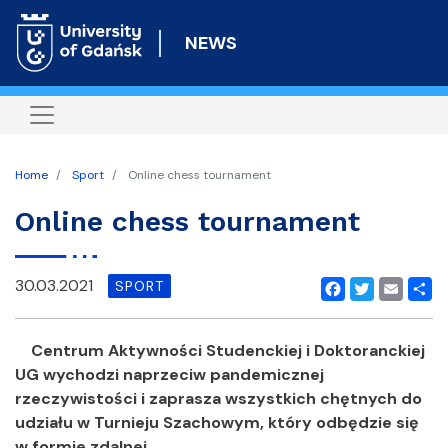
Skip
to
NEWS
main
content
Home
Sport
Online chess tournament
Online chess tournament
30.03.2021
SPORT
Facebook
Twitter
Email
Shar
Centrum Aktywności Studenckiej i Doktoranckiej
UG wychodzi naprzeciw pandemicznej
rzeczywistości i zaprasza wszystkich chętnych do
udziału w Turnieju Szachowym, który odbędzie się
w formie zdalnej.