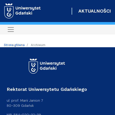
Przejdź
do
AKTUALNOŚCI
treści
Strona główna
Archiwum
Rektorat Uniwersytetu Gdańskiego
ul. prof. Marii Janion 7
80-309 Gdańsk
NIP: 584-020-32-39