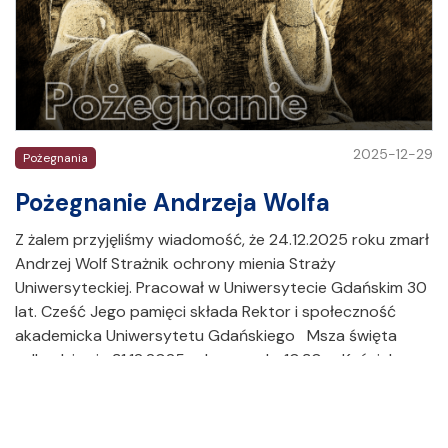
2025-12-29
Pożegnania
Pożegnanie Andrzeja Wolfa
Z żalem przyjęliśmy wiadomość, że 24.12.2025 roku zmarł
Andrzej Wolf Strażnik ochrony mienia Straży
Uniwersyteckiej. Pracował w Uniwersytecie Gdańskim 30
lat. Cześć Jego pamięci składa Rektor i społeczność
akademicka Uniwersytetu Gdańskiego Msza święta
odbędzie się 31.12.2025 roku o godz. 10.30 w Kościele pw.
Bożego Ciała przy ul. Piecewskiej 9 w Gdańsku. Pogrzeb
śp. Andrzeja Wolfa odbędzie się w dniu 31.12.2025…
CZYTAJ CAŁY ARTYKUŁ