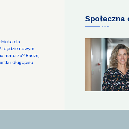
społeczna
dnicka dla
 AI będzie nowym
na maturze? Raczej
rtki i długopisu