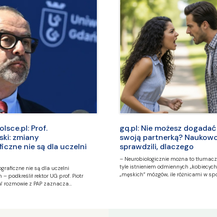
sce.pl: Prof.
gq.pl: Nie możesz dogadać 
ki: zmiany
swoją partnerką? Naukow
czne nie są dla uczelni
sprawdzili, dlaczego
– Neurobiologicznie można to tłumacz
tyle istnieniem odmiennych „kobiecych”
raficzne nie są dla uczelni
„męskich” mózgów, ile różnicami w sp
– podkreślił rektor UG prof. Piotr
W rozmowie z PAP zaznacza…