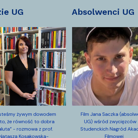
zie UG
absolwenci UG
esteśmy żywym dowodem
Film Jana Saczka (absol
 to, że równość to dobra
UG) wśród zwycięzców 
luta” - rozmowa z prof.
Studenckich Nagród Akad
Nataszą Kosakowską-
Filmowej