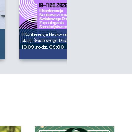
II Konferencja Naukowa z
okazji Światowego Dnia…
10.09 godz. 09:00