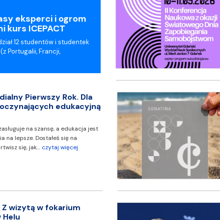
sy eksperci i ogrom
mi kurs ICEPACT
ział 12 studentów i studentek
 Portugalii, Francji,
ialny Pierwszy Rok. Dla
oczynających edukacyjną
asługuje na szansę, a edukacja jest
a na lepsze. Dostałeś się na
twisz się, jak…
czytaj więcej
. Z wizytą w fokarium
w Helu