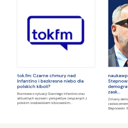
tok.fm: Czarne chmury nad
naukawpol
Infantino i bezkresne niebo dla
Stepnows
polskich kiboli?
demografi
zask…
Rozmowa o sytuacji Gianniego Infantino oraz
aktualnych wyzwań i perspektyw związanych z
Zmiany demog
polskim środowiskiem kibicowskim.…
zaskoczeniem 
Stepnowski. 