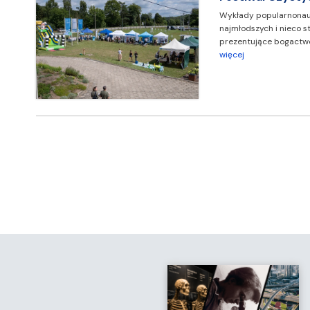
Wykłady popularnonauk
najmłodszych i nieco s
prezentujące bogactwo
więcej