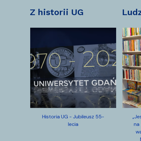
z historii UG
lud
Historia UG - Jubileusz 55-
„J
lecia
na
wa