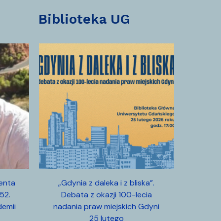
biblioteka UG
wenta
„Gdynia z daleka i z bliska”.
52.
Debata z okazji 100-lecia
emii
nadania praw miejskich Gdyni
25 lutego