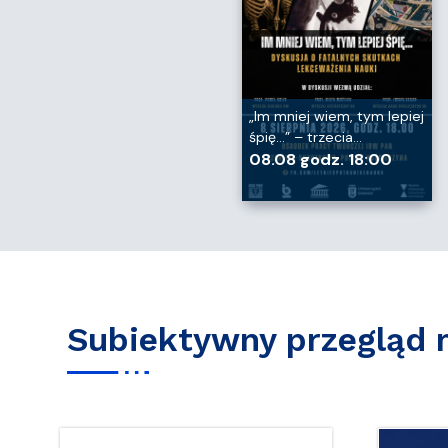
„Im mniej wiem, tym lepiej
śpię...” – trzecia…
08.08 godz. 18:00
Subiektywny przegląd