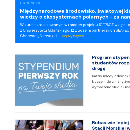
06.08.2026
Międzynarodowe środowisko, światowej kla
wiedzy o ekosystemach polarnych - za na
W kursie zrealizowanym w ramach projektu ICEPACT wzięło ud
z Uniwersytetu Gdańskiego, 12 z uczelni partnerskich SEA-EU (z
Chorwacji, Norwegii i…
czytaj więcej
Program stypend
studentów rozp
drogę
Każdy młody człowiek z
kluczem do zmiany życi
wymarzone studia i mar
Bubas wie lepiej
Stacji Morskiej 