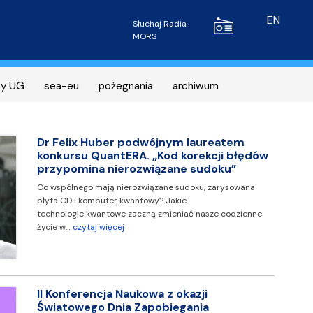
Radio MORS
EN
Słuchaj Radia
MORS
ny UG
sea-eu
pożegnania
archiwum
Dr Felix Huber podwójnym laureatem
konkursu QuantERA. „Kod korekcji błędów
przypomina nierozwiązane sudoku”
Co wspólnego mają nierozwiązane sudoku, zarysowana
płyta CD i komputer kwantowy? Jakie
technologie kwantowe zaczną zmieniać nasze codzienne
życie w…
czytaj więcej
II Konferencja Naukowa z okazji
Światowego Dnia Zapobiegania