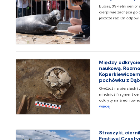
Bubas, 39-letni senior 
cierpliwie zachęca go d
jeszcze raz. On odpow
Między odkrycie
naukową. Rozmo
Koperkiewiczem
pochówku z Dą
Gwóźdź na piersiach i 
miednicą fragment ce
odkryty na średniowi
więcej
Straszyki, ciernik
Festiwal Czysty