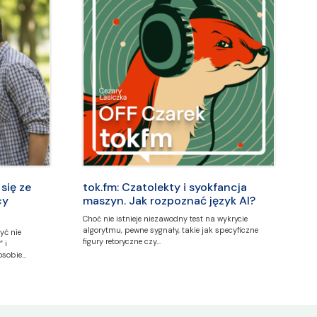
się ze
tok.fm: Czatolekty i syokfancja
cy
maszyn. Jak rozpoznać język AI?
Choć nie istnieje niezawodny test na wykrycie
algorytmu, pewne sygnały, takie jak specyficzne
yć nie
figury retoryczne czy…
 i
osobie…