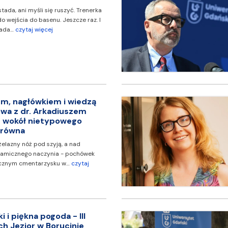
stada, ani myśli się ruszyć. Trenerka
o wejścia do basenu. Jeszcze raz. I
iada…
czytaj więcej
m, nagłówkiem i wiedzą
wa z dr. Arkadiuszem
 wokół nietypowego
brówna
żelazny nóż pod szyją, a nad
ramicznego naczynia - pochówek
ecznym cmentarzysku w…
czytaj
i i piękna pogoda - III
ch Jezior w Borucinie