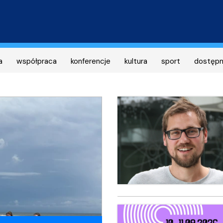
Przejdź
do
treści
a
współpraca
konferencje
kultura
sport
dostęp