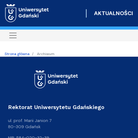
Przejdź
do
AKTUALNOŚCI
treści
Strona główna
Archiwum
Rektorat Uniwersytetu Gdańskiego
ul. prof. Marii Janion 7
80-309 Gdańsk
NIP: 584-020-32-39