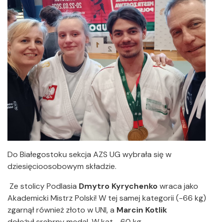
Do Białegostoku sekcja AZS UG wybrała się w
dziesięcioosobowym składzie.
Ze stolicy Podlasia
Dmytro Kyrychenko
wraca jako
Akademicki Mistrz Polski! W tej samej kategorii (-66 kg)
zgarnął również złoto w UNI, a
Marcin Kotlik
dołożył srebrny medal. W kat. -60 kg