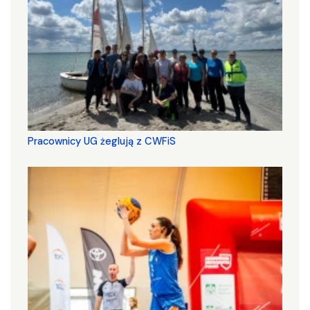
Pracownicy UG żeglują z CWFiS