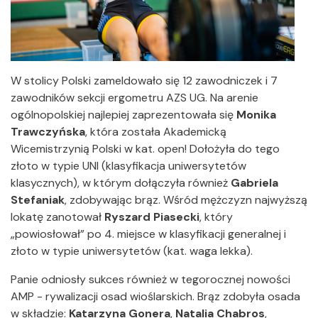
W stolicy Polski zameldowało się 12 zawodniczek i 7
zawodników sekcji ergometru AZS UG. Na arenie
ogólnopolskiej najlepiej zaprezentowała się
Monika
Trawczyńska
, która została Akademicką
Wicemistrzynią Polski w kat. open! Dołożyła do tego
złoto w typie UNI (klasyfikacja uniwersytetów
klasycznych), w którym dołączyła również
Gabriela
Stefaniak
, zdobywając brąz. Wśród mężczyzn najwyższą
lokatę zanotował
Ryszard Piasecki
, który
„powiosłował” po 4. miejsce w klasyfikacji generalnej i
złoto w typie uniwersytetów (kat. waga lekka).
Panie odniosły sukces również w tegorocznej nowości
AMP - rywalizacji osad wioślarskich. Brąz zdobyła osada
w składzie:
Katarzyna Gonera
,
Natalia Chabros
,