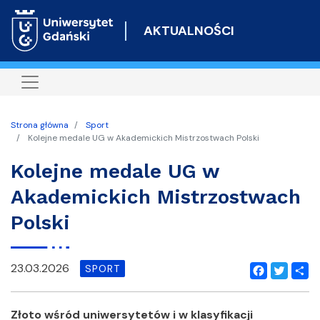
Przejdź
do
AKTUALNOŚCI
treści
Strona główna
Sport
Kolejne medale UG w Akademickich Mistrzostwach Polski
Kolejne medale UG w
Akademickich Mistrzostwach
Polski
23.03.2026
SPORT
Facebook
Twitter
Shar
Złoto wśród uniwersytetów i w klasyfikacji