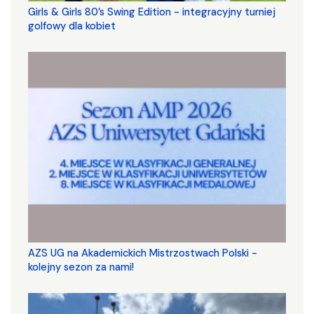
Girls & Girls 80’s Swing Edition - integracyjny turniej
golfowy dla kobiet
AZS UG na Akademickich Mistrzostwach Polski -
kolejny sezon za nami!