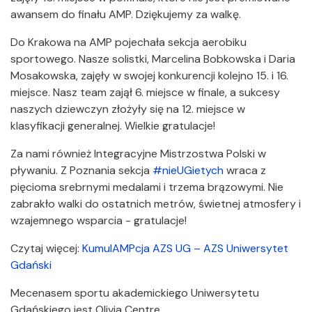
awansem do finału AMP. Dziękujemy za walkę.
Do Krakowa na AMP pojechała sekcja aerobiku
sportowego. Nasze solistki, Marcelina Bobkowska i Daria
Mosakowska, zajęły w swojej konkurencji kolejno 15. i 16.
miejsce. Nasz team zajął 6. miejsce w finale, a sukcesy
naszych dziewczyn złożyły się na 12. miejsce w
klasyfikacji generalnej. Wielkie gratulacje!
Za nami również Integracyjne Mistrzostwa Polski w
pływaniu. Z Poznania sekcja
#nieUGietych
wraca z
pięcioma srebrnymi medalami i trzema brązowymi. Nie
zabrakło walki do ostatnich metrów, świetnej atmosfery i
wzajemnego wsparcia - gratulacje!
Czytaj więcej:
KumulAMPcja AZS UG – AZS Uniwersytet
Gdański
Mecenasem sportu akademickiego Uniwersytetu
Gdańskiego jest Olivia Centre.