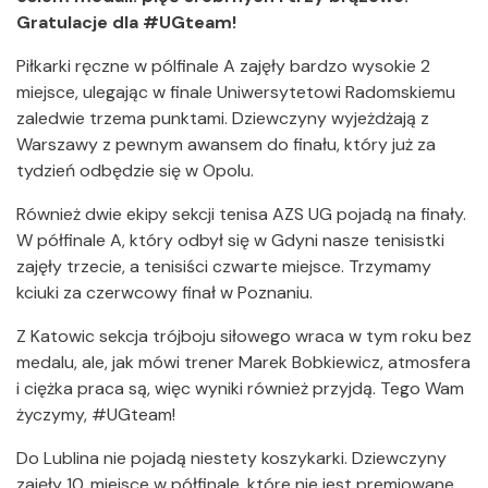
Gratulacje dla #UGteam!
Piłkarki ręczne w pólfinale A zajęły bardzo wysokie 2
miejsce, ulegając w finale Uniwersytetowi Radomskiemu
zaledwie trzema punktami. Dziewczyny wyjeżdżają z
Warszawy z pewnym awansem do finału, który już za
tydzień odbędzie się w Opolu.
Również dwie ekipy sekcji tenisa AZS UG pojadą na finały.
W półfinale A, który odbył się w Gdyni nasze tenisistki
zajęły trzecie, a tenisiści czwarte miejsce. Trzymamy
kciuki za czerwcowy finał w Poznaniu.
Z Katowic sekcja trójboju siłowego wraca w tym roku bez
medalu, ale, jak mówi trener Marek Bobkiewicz, atmosfera
i ciężka praca są, więc wyniki również przyjdą. Tego Wam
życzymy, #UGteam!
Do Lublina nie pojadą niestety koszykarki. Dziewczyny
zajęły 10. miejsce w półfinale, które nie jest premiowane