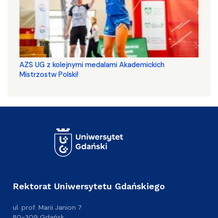
AZS UG z kolejnymi medalami Akademickich
Mistrzostw Polski!
Rektorat Uniwersytetu Gdańskiego
ul. prof. Marii Janion 7
80-309 Gdańsk