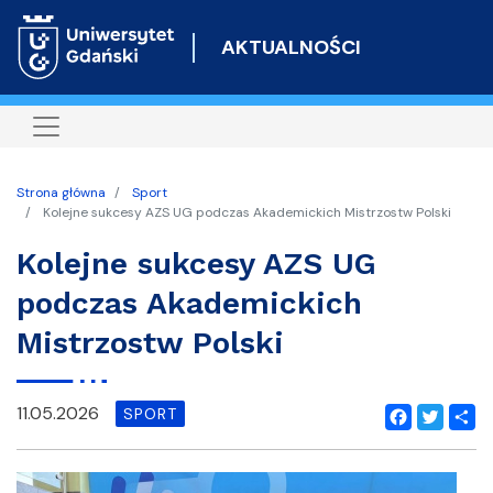
Przejdź
do
AKTUALNOŚCI
treści
Strona główna
Sport
Kolejne sukcesy AZS UG podczas Akademickich Mistrzostw Polski
Kolejne sukcesy AZS UG
podczas Akademickich
Mistrzostw Polski
11.05.2026
SPORT
Facebook
Twitter
Shar