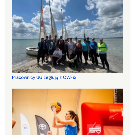
Pracownicy UG żeglują z CWFiS