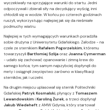
wyczekiwały na sprzyjające warunki do startu. Jedni
odpoczywali i zbierali siły na decydujący wyścig, inni
chłodzili się w wodzie. W końcu po czterech godzinach
ruszyli, wykorzystując najlepiej jak się da nieśmiałe
podmuchy wiatru.
Najlepiej w tych wymagających warunkach poradziła
sobie drużyna z Uniwersytetu Gdańskiego. Załodze - na
czele ze sternikiem
Rafałem Pogorzelskim
, któremu
towarzyszyli
Bartłomiej Szlija
oraz
Joanna Cymerman
- udało się zachować opanowanie i zimną krew do
samego końca; tym samym najszybciej dopłynęli do
mety i osiągnęli zwycięstwo zarówno w klasyfikacji
sterników, jak i uczelni.
Na drugim miejscu uplasował się sternik Politechniki
Gdańskiej
Patryk Kosmalski
, płynący z
Tomaszem
Lewandowskim
i
Karoliną Żurek
, a trzeci dopłynął
Jakub Wiedeheft
z AMW Gdynia, który startował