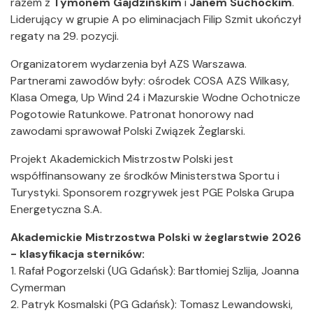
razem z
Tymonem Gajdzińskim
i
Janem Suchockim
.
Liderujący w grupie A po eliminacjach Filip Szmit ukończył
regaty na 29. pozycji.
Organizatorem wydarzenia był AZS Warszawa.
Partnerami zawodów były: ośrodek COSA AZS Wilkasy,
Klasa Omega, Up Wind 24 i Mazurskie Wodne Ochotnicze
Pogotowie Ratunkowe. Patronat honorowy nad
zawodami sprawował Polski Związek Żeglarski.
Projekt Akademickich Mistrzostw Polski jest
współfinansowany ze środków Ministerstwa Sportu i
Turystyki. Sponsorem rozgrywek jest PGE Polska Grupa
Energetyczna S.A.
Akademickie Mistrzostwa Polski w żeglarstwie 2026
- klasyfikacja sterników:
1. Rafał Pogorzelski (UG Gdańsk): Bartłomiej Szlija, Joanna
Cymerman
2. Patryk Kosmalski (PG Gdańsk): Tomasz Lewandowski,