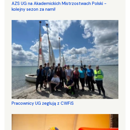
AZS UG na Akademickich Mistrzostwach Polski -
kolejny sezon za nami!
Pracownicy UG żeglują z CWFiS