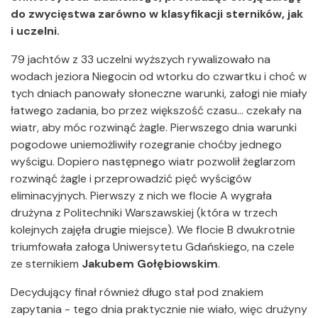
do zwycięstwa zarówno w klasyfikacji sterników, jak
i uczelni.
79 jachtów z 33 uczelni wyższych rywalizowało na
wodach jeziora Niegocin od wtorku do czwartku i choć w
tych dniach panowały słoneczne warunki, załogi nie miały
łatwego zadania, bo przez większość czasu... czekały na
wiatr, aby móc rozwinąć żagle. Pierwszego dnia warunki
pogodowe uniemożliwiły rozegranie choćby jednego
wyścigu. Dopiero następnego wiatr pozwolił żeglarzom
rozwinąć żagle i przeprowadzić pięć wyścigów
eliminacyjnych. Pierwszy z nich we flocie A wygrała
drużyna z Politechniki Warszawskiej (która w trzech
kolejnych zajęła drugie miejsce). We flocie B dwukrotnie
triumfowała załoga Uniwersytetu Gdańskiego, na czele
ze sternikiem
Jakubem Gołębiowskim
.
Decydujący finał również długo stał pod znakiem
zapytania - tego dnia praktycznie nie wiało, więc drużyny