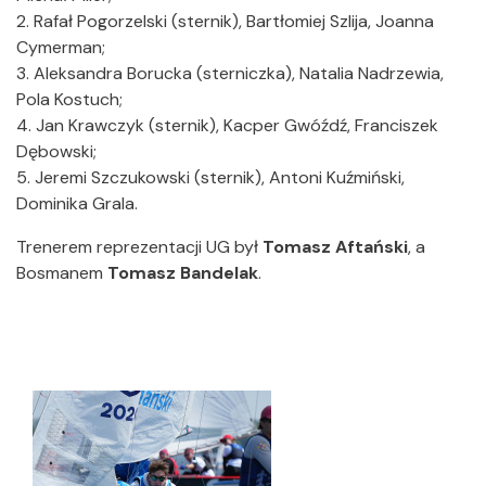
2. Rafał Pogorzelski (sternik), Bartłomiej Szlija, Joanna
Cymerman;
3. Aleksandra Borucka (sterniczka), Natalia Nadrzewia,
Pola Kostuch;
4. Jan Krawczyk (sternik), Kacper Gwóźdź, Franciszek
Dębowski;
5. Jeremi Szczukowski (sternik), Antoni Kuźmiński,
Dominika Grala.
Trenerem reprezentacji UG był
Tomasz Aftański
, a
Bosmanem
Tomasz Bandelak
.