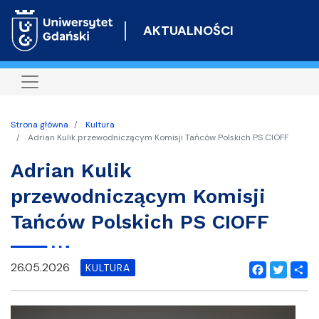
Przejdź
do
AKTUALNOŚCI
treści
Strona główna
Kultura
Adrian Kulik przewodniczącym Komisji Tańców Polskich PS CIOFF
Adrian Kulik
przewodniczącym Komisji
Tańców Polskich PS CIOFF
26.05.2026
KULTURA
Facebook
Twitter
Shar