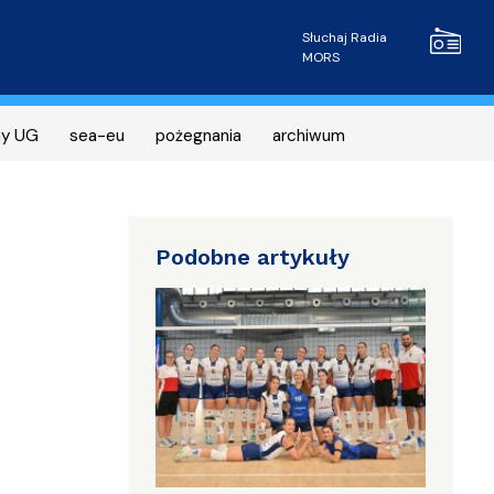
Radio MOR
Słuchaj Radia
MORS
ny UG
sea-eu
pożegnania
archiwum
Podobne artykuły