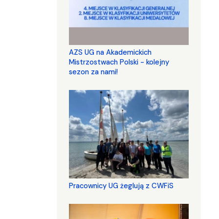
AZS UG na Akademickich
Mistrzostwach Polski - kolejny
sezon za nami!
Pracownicy UG żeglują z CWFiS