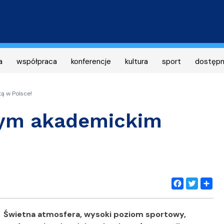
Przejdź
do
treści
a
współpraca
konferencje
kultura
sport
dostęp
ą w Polsce!
zym akademickim
Facebook
Twitter
Share
Świetna atmosfera, wysoki poziom sportowy,