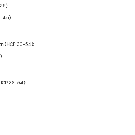
36):
psku)
zn (HCP 36-54):
)
(HCP 36-54):