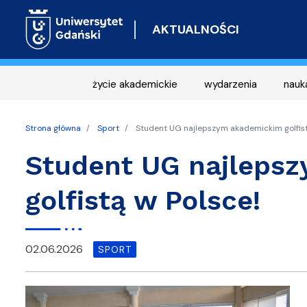
AKTUALNOŚCI
życie akademickie
wydarzenia
nauk
Strona główna
Sport
Student UG najlepszym akademickim golfist
Student UG najleps
golfistą w Polsce!
02.06.2026
SPORT