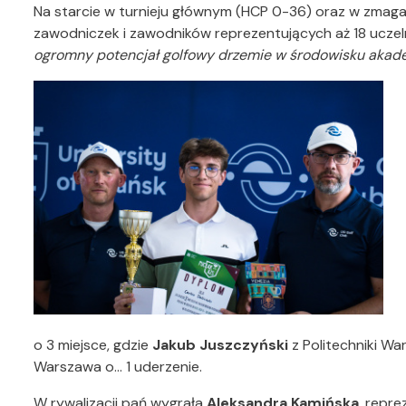
Na starcie w turnieju głównym (HCP 0-36) oraz w zma
zawodniczek i zawodników reprezentujących aż 18 uczel
ogromny potencjał golfowy drzemie w środowisku akad
o 3 miejsce, gdzie
Jakub Juszczyński
z Politechniki Wa
Warszawa o… 1 uderzenie.
W rywalizacji pań wygrała
Aleksandra Kamińska
, repr