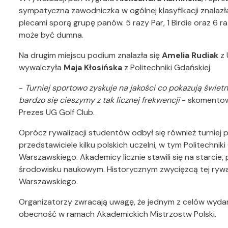
sympatyczna zawodniczka w ogólnej klasyfikacji znalazła
plecami sporą grupę panów. 5 razy Par, 1 Birdie oraz 6
może być dumna.
Na drugim miejscu podium znalazła się
Amelia Rudiak
z 
wywalczyła
Maja Kłosińska
z Politechniki Gdańskiej.
-
Turniej sportowo zyskuje na jakości co pokazują świetne
bardzo się cieszymy z tak licznej frekwencji
- skomento
Prezes UG Golf Club.
Oprócz rywalizacji studentów odbył się również turniej 
przedstawiciele kilku polskich uczelni, w tym Politechn
Warszawskiego. Akademicy licznie stawili się na starcie
środowisku naukowym. Historycznym zwycięzcą tej rywal
Warszawskiego.
Organizatorzy zwracają uwagę, że jednym z celów wydarze
obecność w ramach Akademickich Mistrzostw Polski.