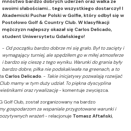
mnóstwo bardzo dobrych uderzeń oraz walka ze
swoimi słabościami… tego wszystkiego dostarczył I
Akademicki Puchar Polski w Golfie, który odbył się w
Postołowo Golf & Country Club. W klasyfikacji
mężczyzn najlepszy okazał się Carlos Delicado,
student Uniwersytetu Gdańskiego!
-
Od początku bardzo dobrze mi się grało. Był to zacięty i
wymagający turniej, ale spędziłem go w miłej atmosferze
i bardzo się cieszę z tego wyniku. Warunki do grania były
bardzo dobre, piłka nie podskakiwała na greenach, a to
ża
Carlos Delicado
. -
Takie inicjatywy pozwalają rozwijać
f Club mamy w tym duży udział. To piękna dyscyplina
ówieśnikami oraz rywalizację
- komentuje zwycięzca.
UG Golf Club, został zorganizowany na bardzo
my gospodarzom za wspaniale przygotowane warunki i
 pozytywnych wrażeń
- relacjonuje
Tomasz Aftański
,