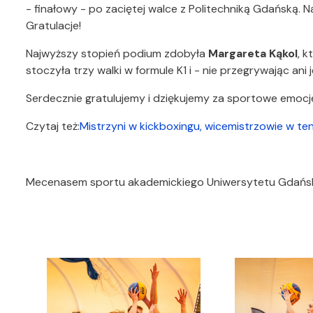
- finałowy - po zaciętej walce z Politechniką Gdańską. N
Gratulacje!
Najwyższy stopień podium zdobyła
Margareta Kąkol
, 
stoczyła trzy walki w formule K1 i - nie przegrywając ani 
Serdecznie gratulujemy i dziękujemy za sportowe emocj
Czytaj też:
Mistrzyni w kickboxingu, wicemistrzowie w t
Mecenasem sportu akademickiego Uniwersytetu Gdańskie