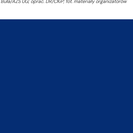
 Buła/AZS UG; oprac. DR/CKiP; fot. materiały organizatorów