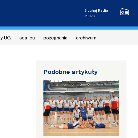
Radio MOR
Słuchaj Radia
MORS
ny UG
sea-eu
pożegnania
archiwum
Podobne artykuły