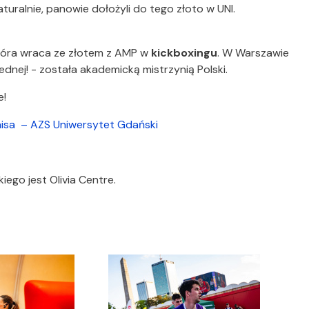
aturalnie, panowie dołożyli do tego złoto w UNI.
która wraca ze złotem z AMP w
kickboxingu
. W Warszawie
jednej! - została akademicką mistrzynią Polski.
e!
enisa – AZS Uniwersytet Gdański
go jest Olivia Centre.