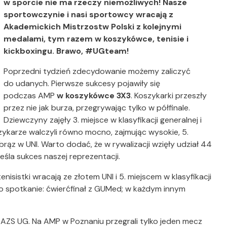
w sporcie nie ma rzeczy niemożliwych! Nasze
sportowczynie i nasi sportowcy wracają z
Akademickich Mistrzostw Polski z kolejnymi
medalami, tym razem w koszykówce, tenisie i
kickboxingu. Brawo, #UGteam!
Poprzedni tydzień zdecydowanie możemy zaliczyć
do udanych. Pierwsze sukcesy pojawiły się
podczas AMP
w koszykówce 3X3
. Koszykarki przeszły
przez nie jak burza, przegrywając tylko w półfinale.
Dziewczyny zajęły 3. miejsce w klasyfikacji generalnej i
szykarze walczyli równo mocno, zajmując wysokie, 5.
 brąz w UNI. Warto dodać, że w rywalizacji wzięły udział 44
śla sukces naszej reprezentacji.
enisistki wracają ze złotem UNI i 5. miejscem w klasyfikacji
dno spotkanie: ćwierćfinał z GUMed; w każdym innym
ci AZS UG. Na AMP w Poznaniu przegrali tylko jeden mecz