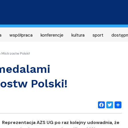
Przejdź
do
treści
a
współpraca
konferencje
kultura
sport
dostęp
Mistrzostw Polski!
 medalami
ostw Polski!
Facebook
Twitter
Share
Reprezentacja AZS UG po raz kolejny udowadnia, że