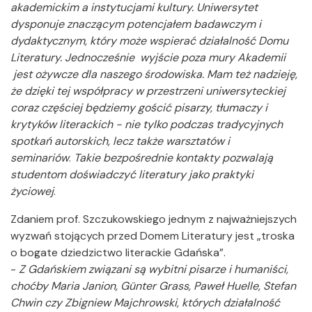
akademickim a instytucjami kultury. Uniwersytet
dysponuje znaczącym potencjałem badawczym i
dydaktycznym, który może wspierać działalność Domu
Literatury. Jednocześnie wyjście poza mury Akademii
jest ożywcze dla naszego środowiska. Mam też nadzieję,
że dzięki tej współpracy w przestrzeni uniwersyteckiej
coraz częściej będziemy gościć pisarzy, tłumaczy i
krytyków literackich - nie tylko podczas tradycyjnych
spotkań autorskich, lecz także warsztatów i
seminariów
.
Takie bezpośrednie kontakty pozwalają
studentom doświadczyć literatury jako praktyki
życiowej
.
Zdaniem prof. Szczukowskiego jednym z najważniejszych
wyzwań stojących przed Domem Literatury jest „troska
o bogate dziedzictwo literackie Gdańska”.
-
Z Gdańskiem związani są wybitni pisarze i humaniści,
choćby Maria Janion, Günter Grass, Paweł Huelle, Stefan
Chwin czy Zbigniew Majchrowski, których działalność