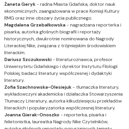
Żaneta Geryk
- radna Miasta Gdańska, doktor nauk
ekonomicznych, zaangażowana w prace Komisji Kultury
RMG oraz inne obszary życia publicznego.
Magdalena Grzebałkowska
- nagradzana reporterka i
pisarka, autorka głośnych biografii i reportaży
historycznych, dwukrotnie nominowana do Nagrody
Literackiej Nike, związana z trójmiejskim środowiskiem
literackim.
Dariusz Szczukowski
- literaturoznawca, profesor
Uniwersytetu Gdańskiego i dyrektor Instytutu Filologii
Polskiej, badacz literatury współczesnej i dydaktyki
literatury.
Zofia Szachnowska-Olesiejuk
- tłumaczka literatury,
wykładowczyni akademicka i działaczka Stowarzyszenia
Tłumaczy Literatury, autorka kilkudziesięciu przekładów
literackich i popularyzatorka współczesnej literatury.
Joanna Gierak-Onoszko
- reporterka, pisarka i
felietonistka, laureatka Nagrody Nike Czytelników,
autorka głośnych reportaży poruszających tematy