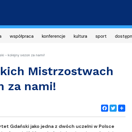
Przejdź
do
treści
a
współpraca
konferencje
kultura
sport
dostęp
i - kolejny sezon za nami!
kich Mistrzostwach
n za nami!
Facebook
Twitter
Share
tet Gdański jako jedna z dwóch uczelni w Polsce