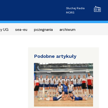
Radio MOR
Słuchaj Radia
MORS
ny UG
sea-eu
pożegnania
archiwum
Podobne artykuły