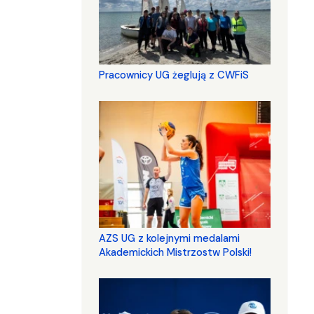
Pracownicy UG żeglują z CWFiS
AZS UG z kolejnymi medalami
Akademickich Mistrzostw Polski!