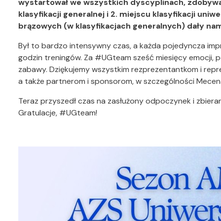
wystartował we wszystkich dyscyplinach, zdobywają
klasyfikacji generalnej i 2. miejscu klasyfikacji uni
brązowych (w klasyfikacjach generalnych) dały nam
Był to bardzo intensywny czas, a każda pojedyncza impre
godzin treningów. Za #UGteam sześć miesięcy emocji, po
zabawy. Dziękujemy wszystkim rezprezentantkom i repr
a także partnerom i sponsorom, w szczególności Mecen
Teraz przyszedł czas na zasłużony odpoczynek i zbieran
Gratulacje, #UGteam!