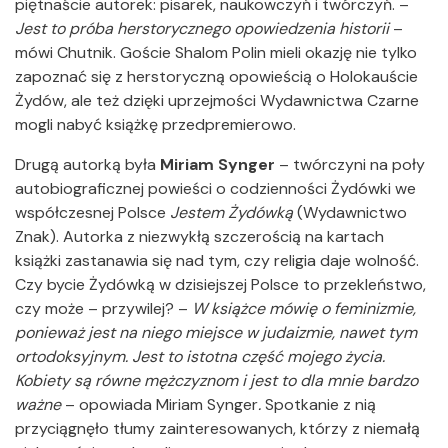
piętnaście autorek: pisarek, naukowczyń i twórczyń. –
Jest to próba herstorycznego opowiedzenia historii
–
mówi Chutnik. Goście Shalom Polin mieli okazję nie tylko
zapoznać się z herstoryczną opowieścią o Holokauście
Żydów, ale też dzięki uprzejmości Wydawnictwa Czarne
mogli nabyć książkę przedpremierowo.
Drugą autorką była
Miriam Synger
– twórczyni na poły
autobiograficznej powieści o codzienności Żydówki we
współczesnej Polsce
Jestem Żydówką
(Wydawnictwo
Znak). Autorka z niezwykłą szczerością na kartach
książki zastanawia się nad tym, czy religia daje wolność.
Czy bycie Żydówką w dzisiejszej Polsce to przekleństwo,
czy może – przywilej? –
W książce mówię o feminizmie,
ponieważ jest na niego miejsce w judaizmie, nawet tym
ortodoksyjnym. Jest to istotna część mojego życia.
Kobiety są równe mężczyznom i jest to dla mnie bardzo
ważne
– opowiada Miriam Synger
.
Spotkanie z nią
przyciągnęło tłumy zainteresowanych, którzy z niemałą