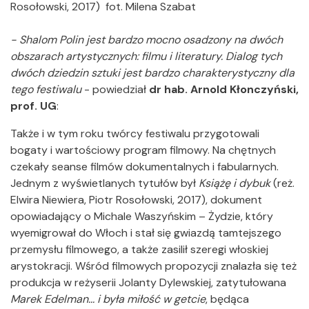
Rosołowski, 2017) fot. Milena Szabat
- Shalom Polin jest bardzo mocno osadzony na dwóch
obszarach artystycznych: filmu i literatury. Dialog tych
dwóch dziedzin sztuki jest bardzo charakterystyczny dla
tego festiwalu
- powiedział
dr hab. Arnold Kłonczyński,
prof. UG
:
Także i w tym roku twórcy festiwalu przygotowali
bogaty i wartościowy program filmowy. Na chętnych
czekały seanse filmów dokumentalnych i fabularnych.
Jednym z wyświetlanych tytułów był
Książę i dybuk
(reż.
Elwira Niewiera, Piotr Rosołowski, 2017), dokument
opowiadający o Michale Waszyńskim – Żydzie, który
wyemigrował do Włoch i stał się gwiazdą tamtejszego
przemysłu filmowego, a także zasilił szeregi włoskiej
arystokracji. Wśród filmowych propozycji znalazła się też
produkcja w reżyserii Jolanty Dylewskiej, zatytułowana
Marek Edelman... i była miłość w getcie
, będąca