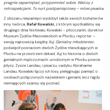
pragnie zapamiętać, przypomnieć sobie. Walczy z
retrospekcjami. To nurt postpamięciowy
– mówi pisarka.
Z obszaru niepamięci wydobył także swoich bohaterów
inny twórca,
Rafał Kowalski
, z którym spotkaliśmy się
drugiego dnia festiwalu. Kowalski – płocczanin, dyrektor
Muzeum Żydów Mazowieckich w Płocku, reporter –
swoją najnowszą książkę
Iluj. Genialny młodzieniec
poświęcił postaciom dwóch Żydów mieszkających w
Płocku na przestrzeni dekad.
Iluj
to historia o dwóch
genialnych mężczyznach: urodzonym w Płocku poecie
jidysz, Zysze Landau, i pisarzu, cadyku Abrahamie
Landau. Kowalski łączy ich losy, pielęgnując pamięć o
osobach połączonych nazwiskiem i genami, lecz nigdy
niemających szansy się poznać.