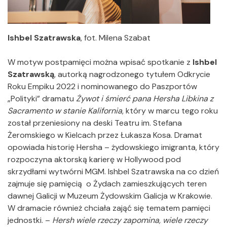
Ishbel Szatrawska
, fot. Milena Szabat
W motyw postpamięci można wpisać spotkanie z
Ishbel
Szatrawską
, autorką nagrodzonego tytułem Odkrycie
Roku Empiku 2022 i nominowanego do Paszportów
„Polityki” dramatu
Żywot i śmierć pana Hersha Libkina z
Sacramento w stanie Kalifornia
, który w marcu tego roku
został przeniesiony na deski Teatru im. Stefana
Żeromskiego w Kielcach przez Łukasza Kosa. Dramat
opowiada historię Hersha – żydowskiego imigranta, który
rozpoczyna aktorską karierę w Hollywood pod
skrzydłami wytwórni MGM. Ishbel Szatrawska na co dzień
zajmuje się pamięcią o Żydach zamieszkujących teren
dawnej Galicji w Muzeum Żydowskim Galicja w Krakowie.
W dramacie również chciała zająć się tematem pamięci
jednostki. –
Hersh wiele rzeczy zapomina, wiele rzeczy