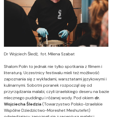
Dr Wojciech Śledź, fot. Milena Szabat
Shalom Polin to jednak nie tylko spotkania z filmem i
literaturą. Uczestnicy festiwalu mieli też możliwość
zapoznania się z wykładami, warsztatami językowymi i
kulinarnymi. Sobotni poranek rozpoczął się od
przyrządzania malabi, czyli izraelskiego deseru na bazie
mlecznego puddingu i różanej wody. Pod okiem
dr.
Wojciecha Śledzia
(Towarzystwo Polsko-Izraelskie
Wspólne Dziedzictwo-Moreshet Meshutefet)
odwiedzający zapoznali się z recepturą malabi i