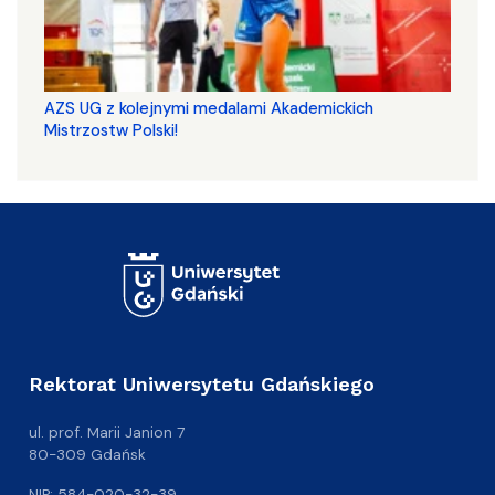
AZS UG z kolejnymi medalami Akademickich
Mistrzostw Polski!
Rektorat Uniwersytetu Gdańskiego
ul. prof. Marii Janion 7
80-309 Gdańsk
NIP: 584-020-32-39