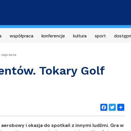
Przejdź
do
treści
a
współpraca
konferencje
kultura
sport
dostęp
b zaprasza
entów. Tokary Golf
Facebook
Twitter
Share
aerobowy i okazja do spotkań z innymi ludźmi. Gra w