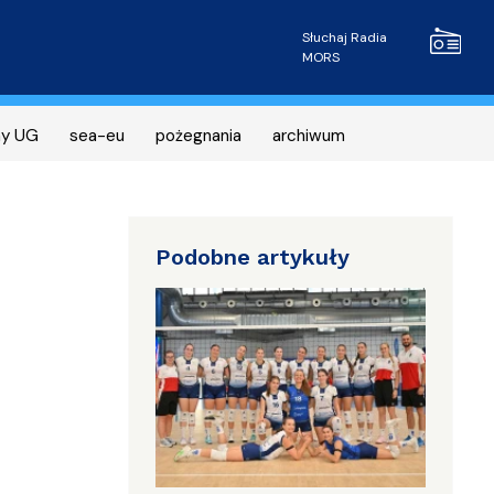
Radio MOR
Słuchaj Radia
MORS
ny UG
sea-eu
pożegnania
archiwum
Podobne artykuły