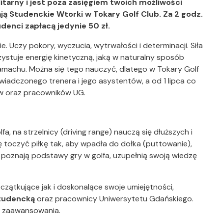
elitarny i jest poza zasięgiem twoich możliwości
ają Studenckie Wtorki w Tokary Golf Club. Za 2 godz.
denci zapłacą jedynie 50 zł.
ie. Uczy pokory, wyczucia, wytrwałości i determinacji. Siła
zystuje energię kinetyczną, jaką w naturalny sposób
amachu. Można się tego nauczyć, dlatego w Tokary Golf
wiadczonego trenera i jego asystentów, a od 1 lipca co
ów oraz pracowników UG.
a, na strzelnicy (driving range) nauczą się dłuższych i
ię toczyć piłkę tak, aby wpadła do dołka (puttowanie),
 poznają podstawy gry w golfa, uzupełnią swoją wiedzę
zątkujące jak i doskonalące swoje umiejętności,
studencką
oraz pracownicy Uniwersytetu Gdańskiego.
m zaawansowania.