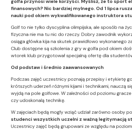
golfa przynosi wiele korzyści. Myślisz, że to sport 
finansowych? Nic bardziej mylnego. Od 1 lipca rusz
nauki pod okiem wykwalifikowanego instruktora stu
Golf to nie tylko dyscyplina olimpijska, ale sposób na życ
fizyczna nie ma tu nic do rzeczy. Dobry zawodnik wykor
osiąga główka kija na skutek prawidłowo wykonanego z
Club dostępne są szkolenia z gry w golfa pod okiem doś
wtorek klub przygotował specjalną ofertę dla student
Od podstaw i średnio zaawansowanych
Podczas zajęć uczestnicy poznają przepisy i etykietę golf
krótszych uderzeń różnymi kijami i technikami, nauczą s
wyjdą na pole golfowe. W zależności od poziomu gracze
czy udoskonalą technikę.
W zajęciach będą mogły wziąć udział zarówno osoby poc
studenci wszystkich uczelni z ważną legitymacją 
Uczestnicy zajęć będą grupowani ze względu na pozio