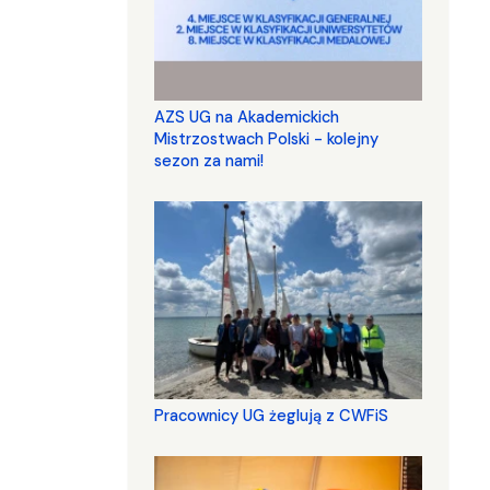
AZS UG na Akademickich
Mistrzostwach Polski - kolejny
sezon za nami!
Pracownicy UG żeglują z CWFiS