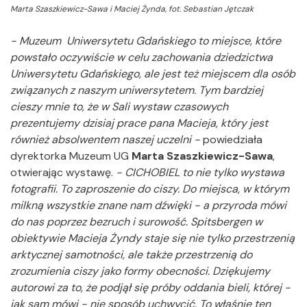
Marta Szaszkiewicz-Sawa i Maciej Żynda, fot. Sebastian Jętczak
- Muzeum Uniwersytetu Gdańskiego to miejsce, które
powstało oczywiście w celu zachowania dziedzictwa
Uniwersytetu Gdańskiego, ale jest też miejscem dla osób
związanych z naszym uniwersytetem. Tym bardziej
cieszy mnie to, że w Sali wystaw czasowych
prezentujemy dzisiaj prace pana Macieja, który jest
również absolwentem naszej uczelni -
powiedziała
dyrektorka Muzeum UG
Marta Szaszkiewicz-Sawa
,
otwierając wystawę.
- CICHOBIEL to nie tylko wystawa
fotografii. To zaproszenie do ciszy. Do miejsca, w którym
milkną wszystkie znane nam dźwięki - a przyroda mówi
do nas poprzez bezruch i surowość. Spitsbergen w
obiektywie Macieja Żyndy staje się nie tylko przestrzenią
arktycznej samotności, ale także przestrzenią do
zrozumienia ciszy jako formy obecności. Dziękujemy
autorowi za to, że podjął się próby oddania bieli, której -
jak sam mówi - nie sposób uchwycić. To właśnie ten