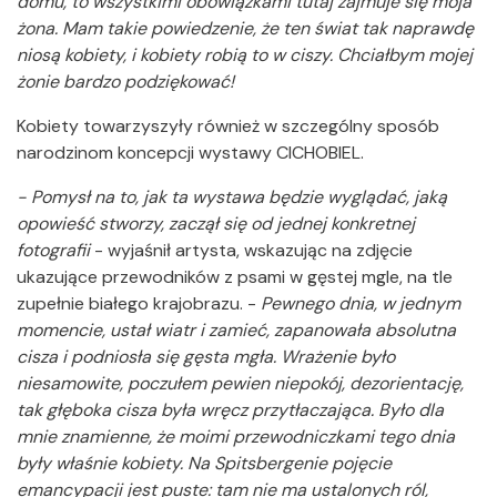
domu, to wszystkimi obowiązkami tutaj zajmuje się moja
żona. Mam takie powiedzenie, że ten świat tak naprawdę
niosą kobiety, i kobiety robią to w ciszy. Chciałbym mojej
żonie bardzo podziękować!
Kobiety towarzyszyły również w szczególny sposób
narodzinom koncepcji wystawy CICHOBIEL.
- Pomysł na to, jak ta wystawa będzie wyglądać, jaką
opowieść stworzy, zaczął się od jednej konkretnej
fotografii
- wyjaśnił artysta, wskazując na zdjęcie
ukazujące przewodników z psami w gęstej mgle, na tle
zupełnie białego krajobrazu. -
Pewnego dnia, w jednym
momencie, ustał wiatr i zamieć, zapanowała absolutna
cisza i podniosła się gęsta mgła. Wrażenie było
niesamowite, poczułem pewien niepokój, dezorientację,
tak głęboka cisza była wręcz przytłaczająca. Było dla
mnie znamienne, że moimi przewodniczkami tego dnia
były właśnie kobiety. Na Spitsbergenie pojęcie
emancypacji jest puste: tam nie ma ustalonych ról,