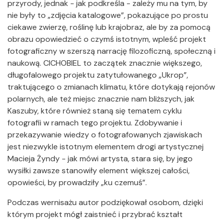
przyrody, jednak - jak podkreśla - zależy mu na tym, by
nie były to „zdjęcia katalogowe”, pokazujące po prostu
ciekawe zwierzę, roślinę lub krajobraz, ale by za pomocą
obrazu opowiedzieć o czymś istotnym, wpleść projekt
fotograficzny w szerszą narrację filozoficzną, społeczną i
naukową. CICHOBIEL to zaczątek znacznie większego,
długofalowego projektu zatytułowanego „Ukrop”,
traktującego o zmianach klimatu, które dotykają rejonów
polarnych, ale też miejsc znacznie nam bliższych, jak
Kaszuby, które również staną się tematem cyklu
fotografii w ramach tego projektu. Zdobywanie i
przekazywanie wiedzy o fotografowanych zjawiskach
jest niezwykle istotnym elementem drogi artystycznej
Macieja Żyndy - jak mówi artysta, stara się, by jego
wysiłki zawsze stanowiły element większej całości,
opowieści, by prowadziły „ku czemuś”.
Podczas wernisażu autor podziękował osobom, dzięki
którym projekt mógł zaistnieć i przybrać kształt