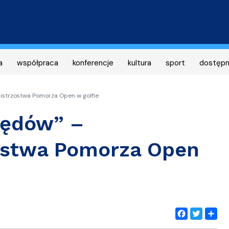
Przejdź
do
treści
a
współpraca
konferencje
kultura
sport
dostęp
istrzostwa Pomorza Open w golfie
łędów” –
ostwa Pomorza Open
Facebook
Twitter
Share