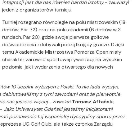
integracji jest dla nas również bardzo istotny
- zauważył
jeden z organizatorów turnieju.
Turniej rozegrano równolegle na polu mistrzowskim (18
dołków, Par 72) oraz na polu akademii (6 dołków w 3
rundach, Par 20), gdzie swoje pierwsze golfowe
doświadczenia zdobywali początkujący gracze. Dzięki
temu Akademickie Mistrzostwa Pomorza Open miały
charakter zarówno sportowej rywalizacji na wysokim
poziomie, jak i wydarzenia otwartego dla nowych
ów 10 uczelni wyższych z Polski. To nie lada wyczyn,
e debiutowaliśmy z tymi zawodami oraz że pierwotnie
ie nas jeszcze więcej
- zaważył
Tomasz Aftański
,
 -
Jako Uniwersytet Gdański jesteśmy inicjatorami
erać poznawanie tej wspaniałej dyscypliny sportu przez
wiceprezesa UG Golf Club, ale także członka Zarządu