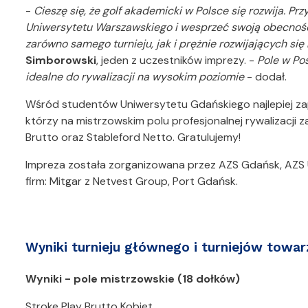
-
Cieszę się, że golf akademicki w Polsce się rozwija. P
Uniwersytetu Warszawskiego i wesprzeć swoją obecnoś
zarówno samego turnieju, jak i prężnie rozwijających si
Simborowski
, jeden z uczestników imprezy. -
Pole w Po
idealne do rywalizacji na wysokim poziomie
- dodał.
Wśród studentów Uniwersytetu Gdańskiego najlepiej zap
którzy na mistrzowskim polu profesjonalnej rywalizacji z
Brutto oraz Stableford Netto. Gratulujemy!
Impreza została zorganizowana przez AZS Gdańsk, AZS 
firm: Mitgar z Netvest Group, Port Gdańsk.
Wyniki turnieju głównego i turniejów towa
Wyniki - pole mistrzowskie (18 dołków)
Stroke Play Brutto Kobiet