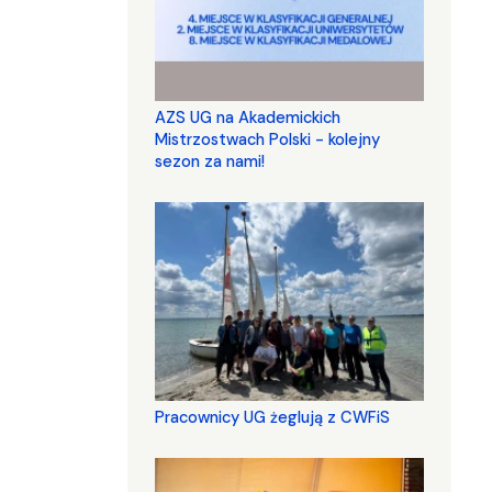
AZS UG na Akademickich
Mistrzostwach Polski - kolejny
sezon za nami!
Pracownicy UG żeglują z CWFiS