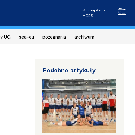
Radio MOR
Słuchaj Radia
MORS
ny UG
sea-eu
pożegnania
archiwum
Podobne artykuły