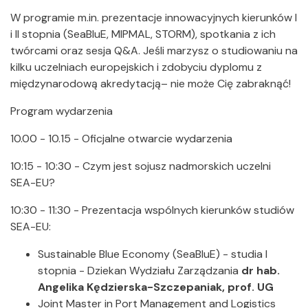
W programie m.in. prezentacje innowacyjnych kierunków I
i II stopnia (SeaBluE, MIPMAL, STORM), spotkania z ich
twórcami oraz sesja Q&A. Jeśli marzysz o studiowaniu na
kilku uczelniach europejskich i zdobyciu dyplomu z
międzynarodową akredytacją– nie może Cię zabraknąć!
Program wydarzenia
10.00 - 10.15 - Oficjalne otwarcie wydarzenia
10:15 - 10:30
- Czym jest sojusz nadmorskich uczelni
SEA-EU?
10:30 - 11:30
- Prezentacja wspólnych kierunków studiów
SEA-EU:
Sustainable Blue Economy (SeaBluE) - studia I
stopnia - Dziekan Wydziału Zarządzania
dr hab.
Angelika Kędzierska-Szczepaniak, prof. UG
Joint Master in Port Management and Logistics