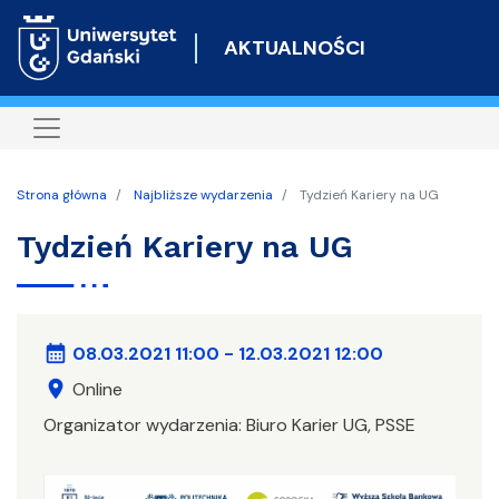
Przejdź
do
AKTUALNOŚCI
treści
Strona główna
Najbliższe wydarzenia
Tydzień Kariery na UG
Tydzień Kariery na UG
calendar_month
08.03.2021 11:00
-
12.03.2021 12:00
location_on
Online
Organizator wydarzenia:
Biuro Karier UG, PSSE
Image