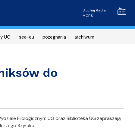
Radio MOR
Słuchaj Radia
MORS
ny UG
sea-eu
pożegnania
archiwum
omiksów do
ydziale Filologicznym UG oraz Biblioteka UG zapraszają
Jerzego Szyłaka.