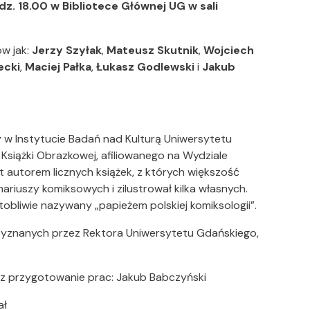
dz. 18.00 w Bibliotece Głównej UG w sali
w jak:
Jerzy Szyłak
,
Mateusz Skutnik
,
Wojciech
ecki
,
Maciej Pałka
,
Łukasz Godlewski
i
Jakub
y w Instytucie Badań nad Kulturą Uniwersytetu
Książki Obrazkowej, afiliowanego na Wydziale
st autorem licznych książek, z których większość
enariuszy komiksowych i zilustrował kilka własnych.
liwie nazywany „papieżem polskiej komiksologii”.
zyznanych przez Rektora Uniwersytetu Gdańskiego,
raz przygotowanie prac: Jakub Babczyński
ał