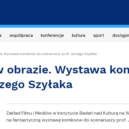
Przejdź
do
treści
a
współpraca
konferencje
kultura
sport
dostęp
ie. Wystawa komiksów do scenariuszy prof. Jerzego Szyłaka
 w obrazie. Wystawa k
rzego Szyłaka
Zakład Filmu i Mediów w Instytucie Badań nad Kulturą na W
na fantastyczną wystawę komiksów do scenariuszy prof. 