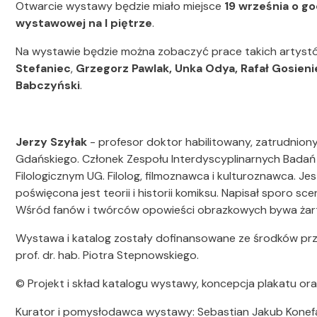
Otwarcie wystawy będzie miało miejsce
19 września o go
wystawowej na I piętrze
.
Na wystawie będzie można zobaczyć prace takich artystó
Stefaniec
,
Grzegorz Pawlak,
Unka Odya,
Rafał Gosieni
Babczyński
.
Jerzy Szyłak
- profesor doktor habilitowany, zatrudnion
Gdańskiego. Członek Zespołu Interdyscyplinarnych Badań 
Filologicznym UG. Filolog, filmoznawca i kulturoznawca. Je
poświęcona jest teorii i historii komiksu. Napisał sporo sc
Wśród fanów i twórców opowieści obrazkowych bywa żartob
Wystawa i katalog zostały dofinansowane ze środków pr
prof. dr. hab. Piotra Stepnowskiego.
© Projekt i skład katalogu wystawy, koncepcja plakatu o
Kurator i pomysłodawca wystawy: Sebastian Jakub Konef