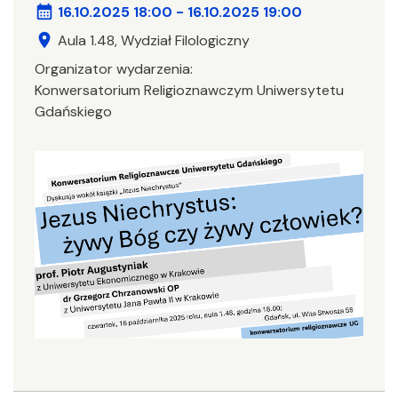
calendar_month
16.10.2025 18:00
-
16.10.2025 19:00
location_on
Aula 1.48, Wydział Filologiczny
Organizator wydarzenia:
Konwersatorium Religioznawczym Uniwersytetu
Gdańskiego
Image