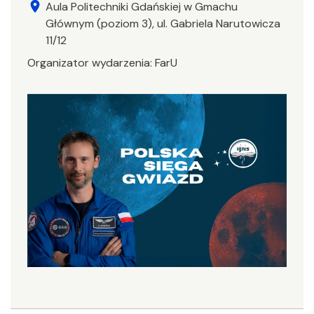
location_on
Aula Politechniki Gdańskiej w Gmachu
Głównym (poziom 3), ul. Gabriela Narutowicza
11/12
Organizator wydarzenia:
FarU
Image