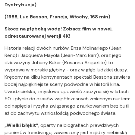
Dystrybucja)
(1988, Luc Besson, Francja, Włochy, 168 min)
Skocz na głęboką wodę!
Zobacz film w nowej,
odrestaurowanej wersji 4K!
Historia relacji dwóch nurków, Enza Molinariego (Jean
Reno) i Jacques’a Mayola (Jean-Marc Barr), oraz jego
dziewczyny Johany Baker (Rosanna Arquette) to
wyprawa w morskie głębiny - oraz w głąb ludzkiej duszy.
Kręcony na kilku kontynentach spektakl Bessona zawiera
bodaj najpiękniejsze sceny podwodne w historii kina.
Uwodzicielska, zmysłowa opowieść zaczyna się w latach
50. i płynie do czasów współczesnych zmiennym nurtem:
od napięcia i ryzyka związanego z nurkowaniem bez butli
aż do zachwytu wzniosłością podwodnego świata.
„Wielki błękit”
, oparty na biografiach prawdziwych
pionierów freedivingu, zawieszony jest między niebieską