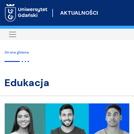
Przejdź
do
AKTUALNOŚCI
treści
Strona główna
Edukacja