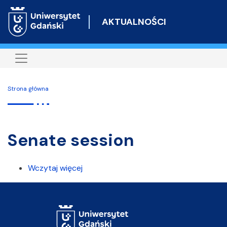
Przejdź
do
AKTUALNOŚCI
treści
Strona główna
Senate session
Wczytaj więcej