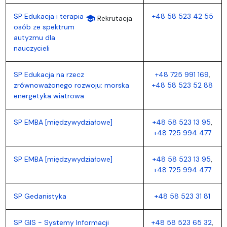
SP Edukacja i terapia
+48 58 523 42 55
school
Rekrutacja
osób ze spektrum
autyzmu dla
nauczycieli
SP Edukacja na rzecz
+48 725 991 169
,
zrównoważonego rozwoju: morska
+48 58 523 52 88
energetyka wiatrowa
SP EMBA [międzywydziałowe]
+48 58 523 13 95
,
+48 725 994 477
SP EMBA [międzywydziałowe]
+48 58 523 13 95
,
+48 725 994 477
SP Gedanistyka
+48 58 523 31 81
SP GIS - Systemy Informacji
+48 58 523 65 32
,