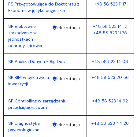
PS Przygotowujące do Doktoratu z
+48 58 523 11 17
Ekonomii w języku angielskim
SP Efektywne
+48 58 523 14 17
,
school
Rekrutacja
zarządzanie w
+48 58 523 11 75
jednostkach
ochrony zdrowia
SP Analiza Danych - Big Data
+48 58 523 14 08
SP BIM w cyklu życia
+48 58 523 20 56
school
Rekrutacja
inwestycji
SP Controlling w zarządzaniu
+48 58 523 14 92
przedsiębiorstwem
SP Diagnostyka
+48 58 523 44 26
school
Rekrutacja
psychologiczna