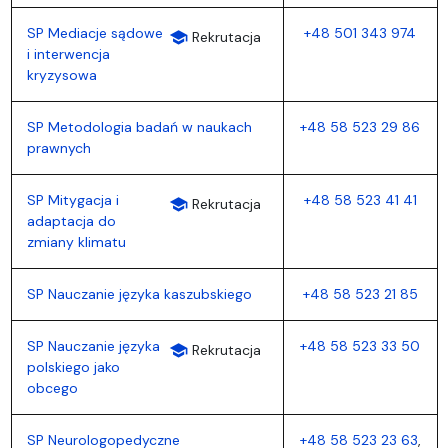
SP Mediacje sądowe
+48 501 343 974
school
Rekrutacja
i interwencja
kryzysowa
SP Metodologia badań w naukach
+48 58 523 29 86
prawnych
SP Mitygacja i
+48 58 523 41 41
school
Rekrutacja
adaptacja do
zmiany klimatu
SP Nauczanie języka kaszubskiego
+48 58 523 21 85
SP Nauczanie języka
+48 58 523 33 50
school
Rekrutacja
polskiego jako
obcego
SP Neurologopedyczne
+48 58 523 23 63
,