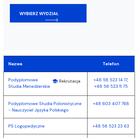
WYBIERZ WYDZIAŁ
Nazwa
Telefon
Podyplomowe
+48 58 523 14 17
,
school
Rekrutacja
Studia Menedżerskie
+48 58 523 11 75
Podyplomowe Studia Polonistyczne
+48 603 407 768
- Nauczyciel Języka Polskiego
PS Logopedyczne
+48 58 523 23 63