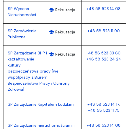
SP Wycena
+48 58 523 14 08
school
Rekrutacja
Nieruchomości
SP Zamówienia
+48 58 523 11 90
school
Rekrutacja
Publiczne
SP Zarządzanie BHP i
+48 58 523 33 60
,
school
Rekrutacja
kształtowanie
+48 58 523 24 24
kultury
bezpieczeństwa pracy [we
współpracy z Biurem
Bezpieczeństwa Pracy i Ochrony
Zdrowia]
SP Zarządzanie Kapitałem Ludzkim
+48 58 523 14 17
,
+48 58 523 11 75
SP Zarządzanie nieruchomościami i
+48 58 523 14 08