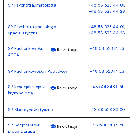
SP Psychotraumatologia
+48 58 523 44 01
,
+48 58 523 44 26
SP Psychotraumatologia
+48 58 523 44 01
,
specjalistyczna
+48 58 523 44 26
SP Rachunkowość
+48 58 523 14 23
school
Rekrutacja
ACCA
SP Rachunkowości i Podatków
+48 58 523 14 23
SP Resocjalizacja z
+48 501 343 974
school
Rekrutacja
kryminologią
SP Skandynawistyczne
+48 58 523 30 30
SP Socjoterapia i
+48 501 343 974
school
Rekrutacja
praca z grupą