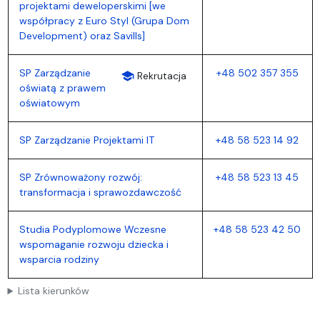
projektami deweloperskimi [we
współpracy z Euro Styl (Grupa Dom
Development) oraz Savills]
SP Zarządzanie
+48 502 357 355
school
Rekrutacja
oświatą z prawem
oświatowym
SP Zarządzanie Projektami IT
+48 58 523 14 92
SP Zrównoważony rozwój:
+48 58 523 13 45
transformacja i sprawozdawczość
Studia Podyplomowe Wczesne
+48 58 523 42 50
wspomaganie rozwoju dziecka i
wsparcia rodziny
Lista kierunków