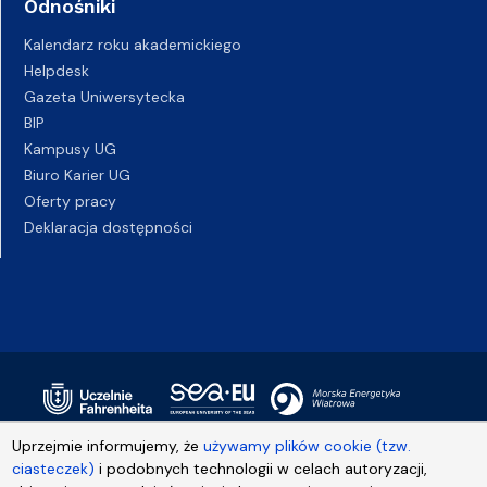
Odnośniki
Kalendarz roku akademickiego
Helpdesk
Gazeta Uniwersytecka
BIP
Kampusy UG
Biuro Karier UG
Oferty pracy
Deklaracja dostępności
Uprzejmie informujemy, że
używamy plików cookie (tzw.
ciasteczek)
i podobnych technologii w celach autoryzacji,