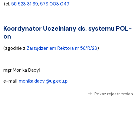
tel.
58 523 31 69
,
573 003 049
Koordynator Uczelniany ds. systemu POL-
on
(zgodnie z
Zarządzeniem Rektora nr 56/R/23
)
mgr Monika Dacyl
e-mail:
monika.dacyl@ug.edu.pl
Pokaż rejestr zmian