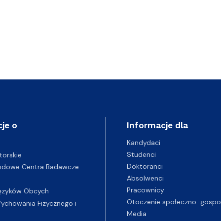
je o
Informacje dla
Kandydaci
Studenci
torskie
Doktoranci
odowe Centra Badawcze
Absolwenci
Pracownicy
ęzyków Obcych
Otoczenie społeczno-gospo
chowania Fizycznego i
Media