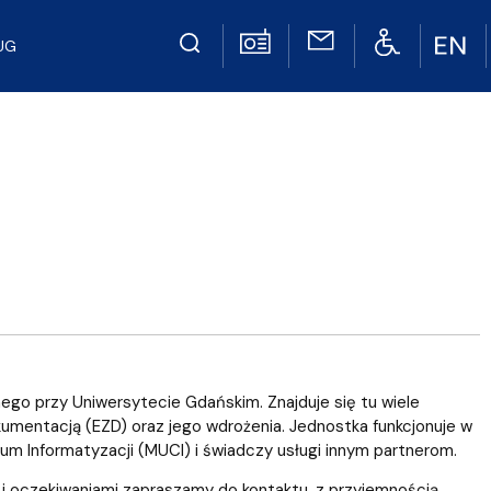
UG
go przy Uniwersytecie Gdańskim. Znajduje się tu wiele
umentacją (EZD) oraz jego wdrożenia. Jednostka funkcjonuje w
 Informatyzacji (MUCI) i świadczy usługi innym partnerom.
ą i oczekiwaniami zapraszamy do kontaktu, z przyjemnością