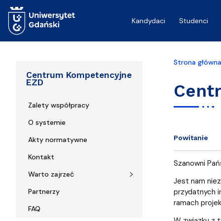
Przejdź do treści
Kandydaci
Studenci
Strona główn
Centrum Kompetencyjne
EZD
Cent
Zalety współpracy
O systemie
Powitanie
Akty normatywne
Kontakt
Szanowni Pań
Warto zajrzeć
Jest nam niez
Partnerzy
przydatnych i
ramach projek
FAQ
W związku z t