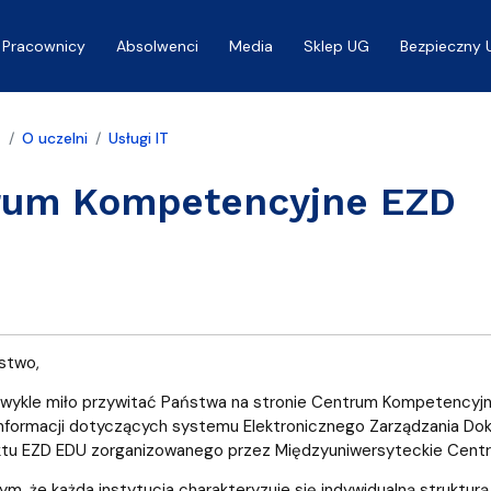
Pracownicy
Absolwenci
Media
Sklep UG
Bezpieczny 
a
O uczelni
Usługi IT
rum Kompetencyjne EZD
stwo,
wykle miło przywitać Państwa na stronie Centrum Kompetencyjne
nformacji dotyczących systemu Elektronicznego Zarządzania Dok
tu EZD EDU zorganizowanego przez Międzyuniwersyteckie Centrum
ym, że każda instytucja charakteryzuje się indywidualną struktur