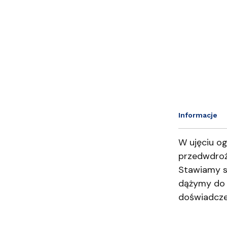
Informacje
W ujęciu o
przedwdroż
Stawiamy so
dążymy do t
doświadczen