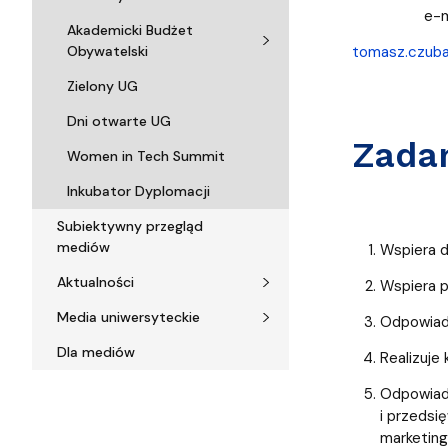
e-mai
Akademicki Budżet
Obywatelski
tomasz.czuba
Zielony UG
Dni otwarte UG
Zada
Women in Tech Summit
Inkubator Dyplomacji
Subiektywny przegląd
mediów
Wspiera d
Aktualności
Wspiera p
Media uniwersyteckie
Odpowiada
Dla mediów
Realizuje
Odpowiad
i przedsi
marketing