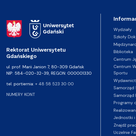
Informac
Adres Rektoratu
Wydziały
Szkoły Dok
Międzynar
Rektorat Uniwersytetu
Biblioteka
Gdańskiego
Centrum J
Centrum Wy
ul. prof. Marii Janion 7, 80-309 Gdańsk
Sportu
NIP: 584-020-32-39, REGON: 000001330
Wydawnic
tel. portiernia:
+ 48 58 523 30 00
Samorząd 
NUMERY KONT
Samorząd 
Programy d
Realizowan
Jednostki i
Znajdź pra
Uczelnie Fa