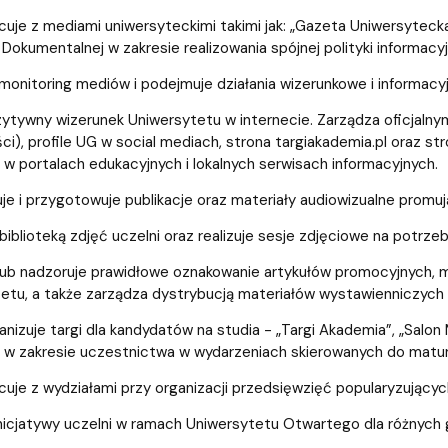
uje z mediami uniwersyteckimi takimi jak: „Gazeta Uniwersyteck
 Dokumentalnej w zakresie realizowania spójnej polityki informacyj
monitoring mediów i podejmuje działania wizerunkowe i informac
ytywny wizerunek Uniwersytetu w internecie. Zarządza oficjalnym
ci), profile UG w social mediach, strona targiakademia.pl oraz str
w portalach edukacyjnych i lokalnych serwisach informacyjnych.
e i przygotowuje publikacje oraz materiały audiowizualne promu
biblioteką zdjęć uczelni oraz realizuje sesje zdjęciowe na potrz
ub nadzoruje prawidłowe oznakowanie artykułów promocyjnych, m
etu, a także zarządza dystrybucją materiałów wystawienniczych
nizuje targi dla kandydatów na studia - „Targi Akademia”, „Salon
i w zakresie uczestnictwa w wydarzeniach skierowanych do matu
uje z wydziałami przy organizacji przedsięwzięć popularyzujących
nicjatywy uczelni w ramach Uniwersytetu Otwartego dla różnych