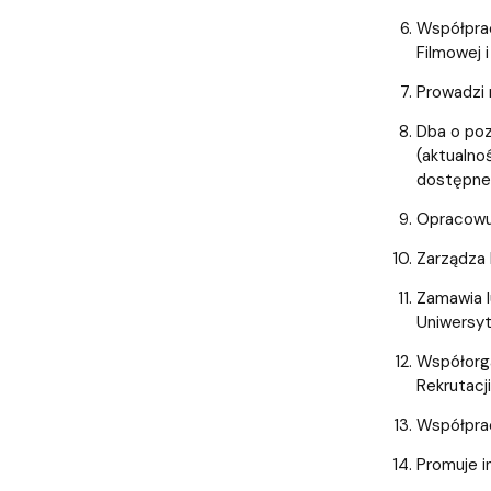
Współprac
Filmowej i
Prowadzi 
Dba o poz
(aktualnoś
dostępne 
Opracowuj
Zarządza 
Zamawia l
Uniwersyt
Współorga
Rekrutacj
Współprac
Promuje i