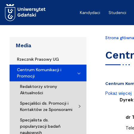
Przejdź do treści
Kandydaci
Studenci
Strona główn
Media
Centr
Rzecznik Prasowy UG
Centrum Komunikacji i
Promocji
Centrum Komu
Redaktorzy strony
Aktualności
Pokaż więcej
Dyrek
Specjaliści ds. Promocji i
Kontaktów ze Sponsorami
dr T
Specjalista ds.
popularyzacji badań
Telefon: 
naukowych