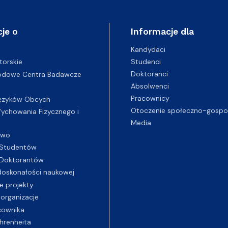
je o
Informacje dla
Kandydaci
Studenci
torskie
Doktoranci
odowe Centra Badawcze
Absolwenci
Pracownicy
ęzyków Obcych
Otoczenie społeczno-gospo
chowania Fizycznego i
Media
two
Studentów
Doktorantów
oskonałości naukowej
e projekty
 organizacje
cownika
hrenheita