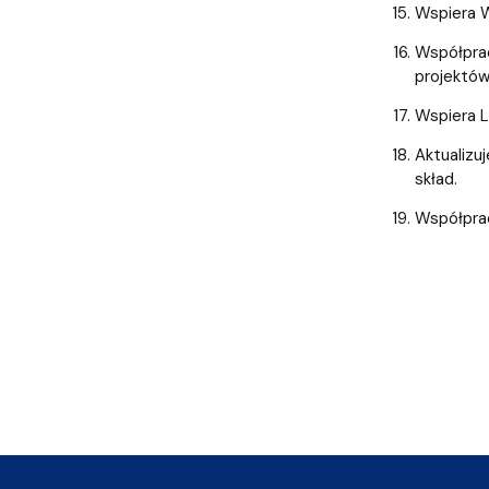
Wspiera W
Współprac
projektó
Wspiera L
Aktualizu
skład.
Współprac