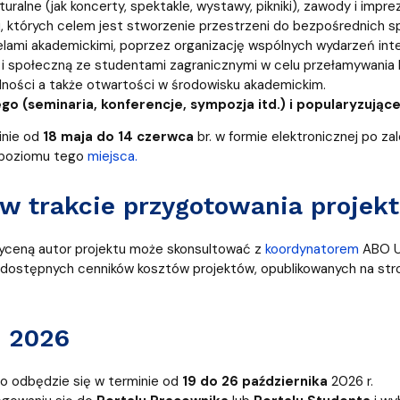
lturalne (jak koncerty, spektakle, wystawy, pikniki), zawody i im
, których celem jest stworzenie przestrzeni do bezpośrednich sp
lami akademickimi, poprzez organizację wspólnych wydarzeń inte
i społeczną ze studentami zagranicznymi w celu przełamywania 
ności a także otwartości w środowisku akademickim.
 (seminaria, konferencje, sympozja itd.) i popularyzujące
inie od
18 maja do 14 czerwca
br. w formie elektronicznej po z
 poziomu tego
miejsca.
w trakcie przygotowania projek
wyceną autor projektu może skonsultować z
koordynatorem
ABO U
odostępnych cenników kosztów projektów, opublikowanych na str
G 2026
o odbędzie się w terminie od
19 do 26 października
2026 r.