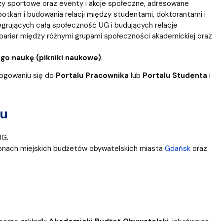
prezy sportowe oraz eventy i akcje społeczne, adresowane
otkań i budowania relacji między studentami, doktorantami i
grujących całą społeczność UG i budujących relacje
barier między różnymi grupami społeczności akademickiej oraz
go naukę (pikniki naukowe)
.
alogowaniu się do
Portalu Pracownika
lub
Portalu Studenta
i
tu
G.
onach miejskich budżetów obywatelskich miasta
Gdańsk
oraz