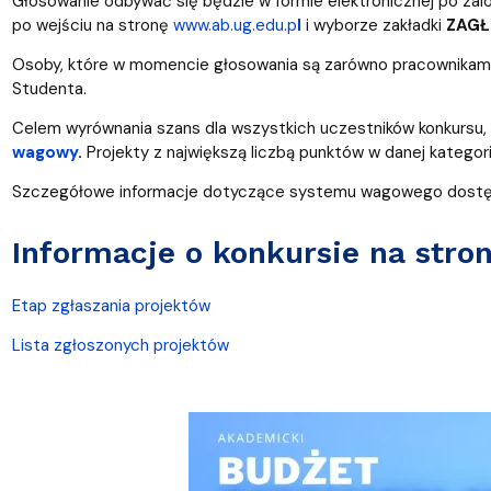
Głosowanie odbywać się będzie w formie elektronicznej po zal
po wejściu na stronę
www.ab.ug.edu.p
l
i wyborze zakładki
ZAGŁ
Osoby, które w momencie głosowania są zarówno pracownikami j
Studenta.
Celem wyrównania szans dla wszystkich uczestników konkursu,
wagowy
.
Projekty z największą liczbą punktów w danej kategor
Szczegółowe informacje dotyczące systemu wagowego dostępn
Informacje o konkursie na stro
Etap zgłaszania projektów
Lista zgłoszonych projektów