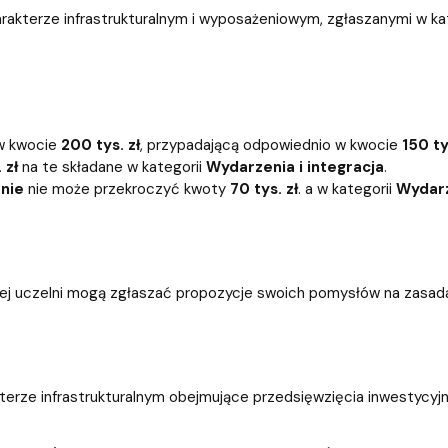
harakterze infrastrukturalnym i wyposażeniowym, zgłaszanymi w kat
 w kwocie
200 tys. zł
, przypadającą odpowiednio w kwocie
150 ty
 zł
na te składane w kategorii
Wydarzenia i integracja
.
enie
nie może przekroczyć kwoty
7
0 tys. zł
. a w kategorii
Wydarz
zej uczelni mogą zgłaszać propozycje swoich pomysłów na zasad
kterze infrastrukturalnym obejmujące przedsięwzięcia inwestycyj