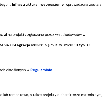
egorii:
Infrastruktura i wyposażenie
,
wprowadzona została
s. zł
na projekty zgłaszane przez wnioskodawców w
enia i integracja
mieścić się musi w limicie
10 tys. zł
.
ach określonych w
Regulaminie
.
ne lub remontowe, a także projekty o charakterze materialnym,