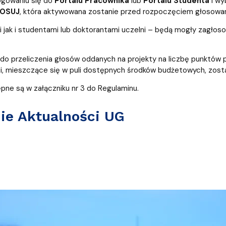
ogowaniu się do
Portalu Pracownika
lub
Portalu Studenta
i wy
OSUJ
, która aktywowana zostanie przed rozpoczęciem głosowan
ak i studentami lub doktorantami uczelni – będą mogły zagłosowa
 do przeliczenia głosów oddanych na projekty na liczbę punktów
ii, mieszczące się w puli dostępnych środków budżetowych, zosta
e są w załączniku nr 3 do Regulaminu.
nie Aktualności UG