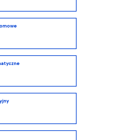
lomowe
matyczne
yjny