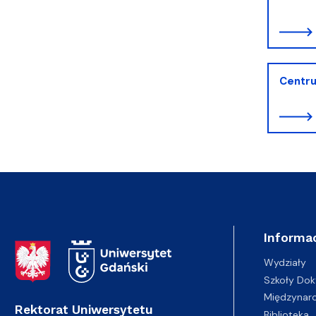
Centru
Informac
Adres Rektoratu
Wydziały
Szkoły Dok
Międzynar
Rektorat Uniwersytetu
Biblioteka