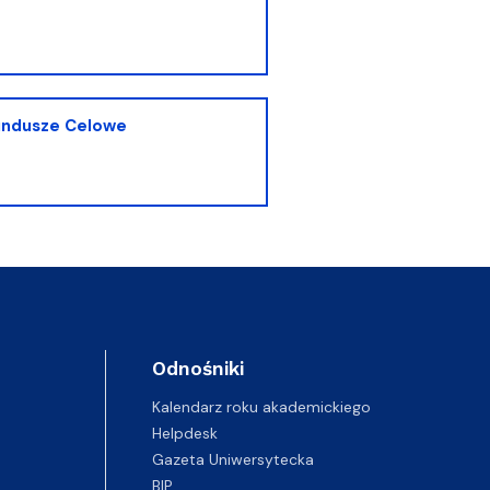
ndusze Celowe
Odnośniki
Kalendarz roku akademickiego
Helpdesk
Gazeta Uniwersytecka
BIP