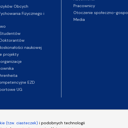
Pracownicy
ęzyków Obcych
Otoczenie społeczno-gospo
chowania Fizycznego i
Media
two
Studentów
Doktorantów
oskonałości naukowej
e projekty
 organizacje
cownika
hrenheita
ompetencyjne EZD
portowe UG
ie (tzw. ciasteczek)
i podobnych technologii