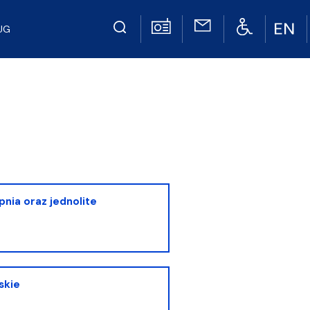
UG
topnia oraz jednolite
skie