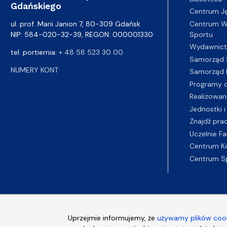
Gdańskiego
Centrum J
Centrum Wy
ul. prof. Marii Janion 7, 80-309 Gdańsk
Sportu
NIP: 584-020-32-39, REGON: 000001330
Wydawnic
tel. portiernia:
+ 48 58 523 30 00
Samorząd 
NUMERY KONT
Samorząd 
Programy d
Realizowan
Jednostki i
Znajdź pra
Uczelnie Fa
Centrum K
Centrum S
Uprzejmie informujemy, że
używamy plików cook