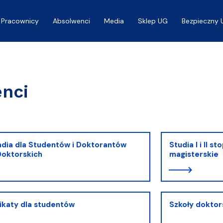
Pracownicy
Absolwenci
Media
Sklep UG
Bezpieczny 
a
nci
dia dla Studentów i Doktorantów
Studia I i II s
Doktorskich
magisterskie
katy dla studentów
Szkoły doktor