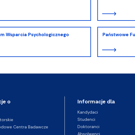
m Wsparcia Psychologicznego
Państwowe Fu
je o
Informacje dla
Kandydaci
Studenci
torskie
Doktoranci
odowe Centra Badawcze
Absolwenci